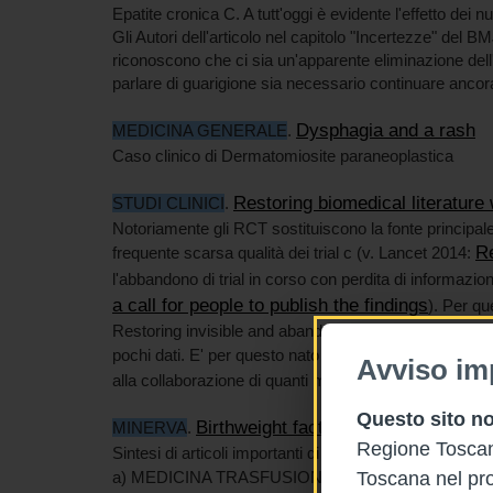
Epatite cronica C. A tutt'oggi è evidente l'effetto dei n
Gli Autori dell'articolo nel capitolo "Incertezze" del 
riconoscono che ci sia un'apparente eliminazione dell'a
parlare di guarigione sia necessario continuare ancora
Dysphagia and a rash
MEDICINA GENERALE
.
Caso clinico di Dermatomiosite paraneoplastica
Restoring biomedical literature
STUDI CLINICI
.
Notoriamente gli RCT sostituiscono la fonte principale d
Re
frequente scarsa qualità dei trial c (v. Lancet 2014:
l'abbandono di trial in corso con perdita di informazi
a call for people to publish the findings
). Per qu
Restoring invisible and abandoned trials (RIAT), che t
pochi dati. E' per questo nato il RIAT support centre (
Avviso im
alla collaborazione di quanti manifestino interesse a q
Questo sito no
Birthweight factors. . . and other sto
MINERVA
.
Regione Toscana
Sintesi di articoli importanti di altre riviste. In particol
a) MEDICINA TRASFUSIONALE. Articolo apparso su
Toscana nel pro