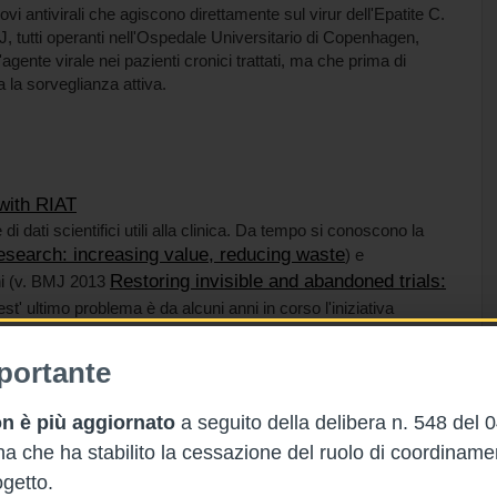
uovi antivirali che agiscono direttamente sul virur dell'Epatite C.
BMJ, tutti operanti nell'Ospedale Universitario di Copenhagen,
gente virale nei pazienti cronici trattati, ma che prima di
 la sorveglianza attiva.
 with RIAT
i dati scientifici utili alla clinica. Da tempo si conoscono la
search: increasing value, reducing waste
) e
Restoring invisible and abandoned trials:
oni (v. BMJ 2013
est' ultimo problema è da alcuni anni in corso l'iniziativa
uttavia è rimasta poco conosciuta ed ha prodotto a tutt'oggi
www.restoringtrials.org
) con un suo finanziamento, aperto
portante
uesta iniziativa.
n è più aggiornato
a seguito della delibera n. 548 del 
ries
 che ha stabilito la cessazione del ruolo di coordinam
are utile segnalare:
Role of heme
 PLoS Med che dimostra sperimentalmente (
getto.