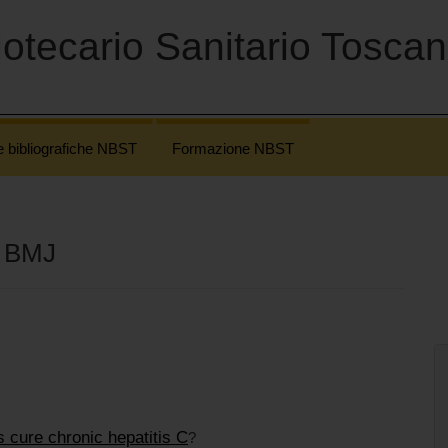
otecario Sanitario Tosca
e bibliografiche NBST
Formazione NBST
e BMJ
ls cure chronic hepatitis C
?