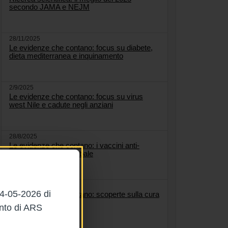
secondo JAMA e NEJM
28/11/2025
Le evidenze che contano: focus su diabete,
dieta mediterranea e inquinamento
2/9/2025
Le evidenze che contano: focus su virus
west Nile e cadute negli anziani
28/8/2025
Le evidenze che contano: i vaccini anti-
Covid, un bilancio globale
22/8/2025
04-05-2026 di
Le evidenze che contano: scoperte sulla cura
dell'osteoporosi
ento di ARS