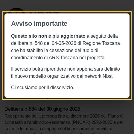
NBST
Avviso importante
Questo sito non è più aggiornato
a seguito della
Toggle
delibera n. 548 del 04-05-2026 di Regione Toscana
navigati
che ha stabilito la cessazione del ruolo di
30/6/2025
coordinamento di ARS Toscana nel progetto.
Delibera n.884 del 30 giugno 2025
Il servizio potrà riprendere non appena sarà definito
il nuovo modello organizzativo del network Nbst.
Ci scusiamo per il disservizio.
Tags
Antibiotico-resistenza
Toscana
BURT Bollettino della regione toscana
Delibera n.884 del 30 giugno 2025
Recepimento della proroga fino al dicembre 2026 del Piano di
contrasto all’antibiotico-resistenza (PNCAR) 2022-2025 e dei
criteri e le modalità di riparto del finanziamento previsto.