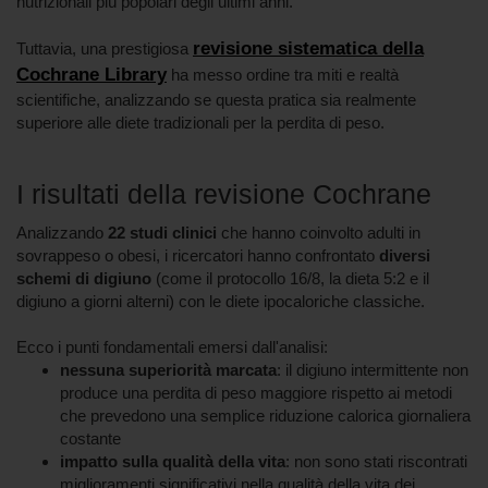
nutrizionali più popolari degli ultimi anni.
revisione sistematica della
Tuttavia, una prestigiosa
Cochrane Library
ha messo ordine tra miti e realtà
scientifiche, analizzando se questa pratica sia realmente
superiore alle diete tradizionali per la perdita di peso.
I risultati della revisione Cochrane
Analizzando
22 studi clinici
che hanno coinvolto adulti in
sovrappeso o obesi, i ricercatori hanno confrontato
diversi
schemi di digiuno
(come il protocollo 16/8, la dieta 5:2 e il
digiuno a giorni alterni) con le diete ipocaloriche classiche.
Ecco i punti fondamentali emersi dall'analisi:
nessuna superiorità marcata
: il digiuno intermittente non
produce una perdita di peso maggiore rispetto ai metodi
che prevedono una semplice riduzione calorica giornaliera
costante
impatto sulla qualità della vita
: non sono stati riscontrati
miglioramenti significativi nella qualità della vita dei