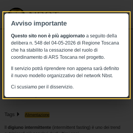
NBST
Avviso importante
Questo sito non è più aggiornato
a seguito della
Toggle
delibera n. 548 del 04-05-2026 di Regione Toscana
navigati
che ha stabilito la cessazione del ruolo di
26/2/2026
coordinamento di ARS Toscana nel progetto.
Meglio il digiuno intermittente o la
Il servizio potrà riprendere non appena sarà definito
dieta tradizionale? L'analisi della
il nuovo modello organizzativo del network Nbst.
Cochrane Library
Ci scusiamo per il disservizio.
Cochrane Library
Tags
Alimentazione
Il
digiuno intermittente
(intermittent fasting) è uno dei trend