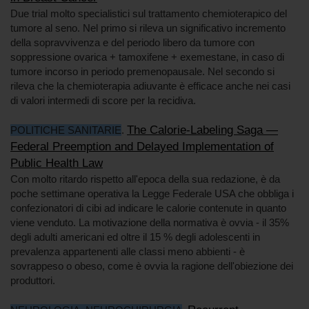
Due trial molto specialistici sul trattamento chemioterapico del
tumore al seno. Nel primo si rileva un significativo incremento
della sopravvivenza e del periodo libero da tumore con
soppressione ovarica + tamoxifene + exemestane, in caso di
tumore incorso in periodo premenopausale. Nel secondo si
rileva che la chemioterapia adiuvante è efficace anche nei casi
di valori intermedi di score per la recidiva.
The Calorie-Labeling Saga —
POLITICHE SANITARIE
.
Federal Preemption and Delayed Implementation of
Public Health Law
Con molto ritardo rispetto all'epoca della sua redazione, è da
poche settimane operativa la Legge Federale USA che obbliga i
confezionatori di cibi ad indicare le calorie contenute in quanto
viene venduto. La motivazione della normativa è ovvia - il 35%
degli adulti americani ed oltre il 15 % degli adolescenti in
prevalenza appartenenti alle classi meno abbienti - è
sovrappeso o obeso, come è ovvia la ragione dell'obiezione dei
produttori.