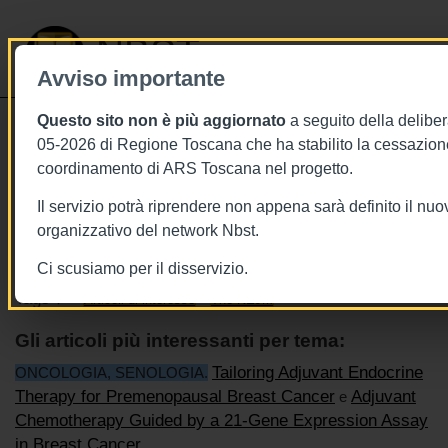
NBST
Avviso importante
Questo sito non è più aggiornato
a seguito della deliber
Toggle
05-2026 di Regione Toscana che ha stabilito la cessazione
navigati
coordinamento di ARS Toscana nel progetto.
12/7/2018
Il servizio potrà riprendere non appena sarà definito il nu
12 luglio - This week in The NEJM
organizzativo del network Nbst.
Ci scusiamo per il disservizio.
Tags
Articoli di interesse
The NEJM
Gli articoli più interessanti per tema:
Tailoring Adjuvant Endocrine
ONCOLOGIA, SENOLOGIA
.
Therapy for Premenopausal Breast Cancer
Adjuvant
e
Chemotherapy Guided by a 21-Gene Expression Assay
in Breast Cancer