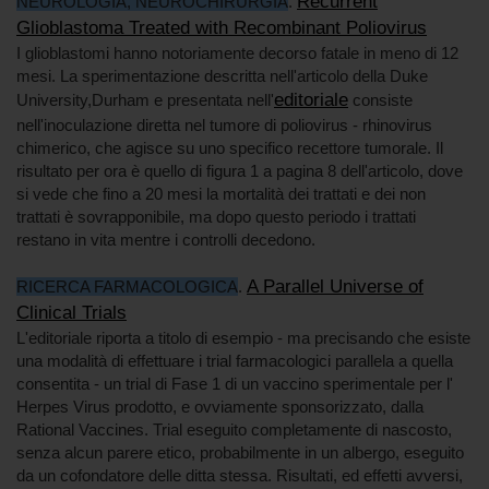
Recurrent
NEUROLOGIA, NEUROCHIRURGIA
.
Glioblastoma Treated with Recombinant Poliovirus
I glioblastomi hanno notoriamente decorso fatale in meno di 12
mesi. La sperimentazione descritta nell'articolo della Duke
editoriale
University,Durham e presentata nell'
consiste
nell'inoculazione diretta nel tumore di poliovirus - rhinovirus
chimerico, che agisce su uno specifico recettore tumorale. Il
risultato per ora è quello di figura 1 a pagina 8 dell'articolo, dove
si vede che fino a 20 mesi la mortalità dei trattati e dei non
trattati è sovrapponibile, ma dopo questo periodo i trattati
restano in vita mentre i controlli decedono.
A Parallel Universe of
RICERCA FARMACOLOGICA
.
Clinical Trials
L'editoriale riporta a titolo di esempio - ma precisando che esiste
una modalità di effettuare i trial farmacologici parallela a quella
consentita - un trial di Fase 1 di un vaccino sperimentale per l'
Herpes Virus prodotto, e ovviamente sponsorizzato, dalla
Rational Vaccines. Trial eseguito completamente di nascosto,
senza alcun parere etico, probabilmente in un albergo, eseguito
da un cofondatore delle ditta stessa. Risultati, ed effetti avversi,