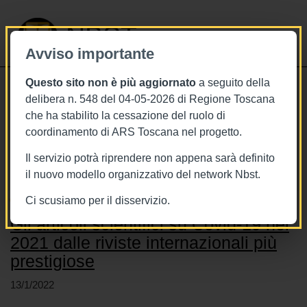
NBST
Avviso importante
Questo sito non è più aggiornato
a seguito della
Toggle
delibera n. 548 del 04-05-2026 di Regione Toscana
navigati
che ha stabilito la cessazione del ruolo di
coordinamento di ARS Toscana nel progetto.
Stai visualizzando gli articoli relativi
a: The NEJM
Il servizio potrà riprendere non appena sarà definito
il nuovo modello organizzativo del network Nbst.
Ci scusiamo per il disservizio.
Gli articoli scientifici su Covid-19 nel
2021 dalle riviste internazionali più
prestigiose
13/1/2022