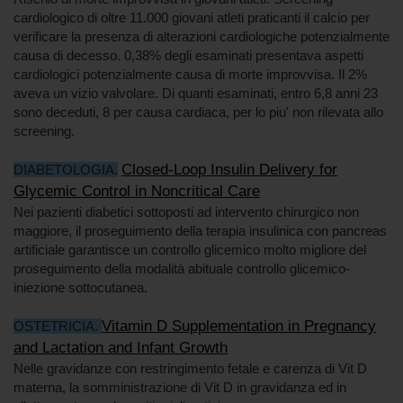
cardiologico di oltre 11.000 giovani atleti praticanti il calcio per
verificare la presenza di alterazioni cardiologiche potenzialmente
causa di decesso. 0,38% degli esaminati presentava aspetti
cardiologici potenzialmente causa di morte improvvisa. Il 2%
aveva un vizio valvolare. Di quanti esaminati, entro 6,8 anni 23
sono deceduti, 8 per causa cardiaca, per lo piu' non rilevata allo
screening.
Closed-Loop Insulin Delivery for
DIABETOLOGIA.
Glycemic Control in Noncritical Care
Nei pazienti diabetici sottoposti ad intervento chirurgico non
maggiore, il proseguimento della terapia insulinica con pancreas
artificiale garantisce un controllo glicemico molto migliore del
proseguimento della modalità abituale controllo glicemico-
iniezione sottocutanea.
Vitamin D Supplementation in Pregnancy
OSTETRICIA.
and Lactation and Infant Growth
Nelle gravidanze con restringimento fetale e carenza di Vit D
materna, la somministrazione di Vit D in gravidanza ed in