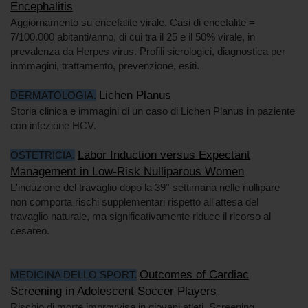
Encephalitis
Aggiornamento su encefalite virale. Casi di encefalite =
7/100.000 abitanti/anno, di cui tra il 25 e il 50% virale, in
prevalenza da Herpes virus. Profili sierologici, diagnostica per
inmmagini, trattamento, prevenzione, esiti.
Lichen Planus
DERMATOLOGIA.
Storia clinica e immagini di un caso di Lichen Planus in paziente
con infezione HCV.
Labor Induction versus Expectant
OSTETRICIA.
Management in Low-Risk Nulliparous Women
L'induzione del travaglio dopo la 39° settimana nelle nullipare
non comporta rischi supplementari rispetto all'attesa del
travaglio naturale, ma significativamente riduce il ricorso al
cesareo.
Outcomes of Cardiac
MEDICINA DELLO SPORT.
Screening in Adolescent Soccer Players
Rischio di morte improvvisa in giovani atleti. Screening