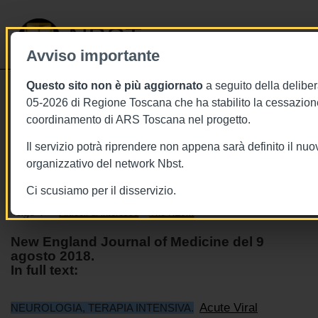
NBST
Avviso importante
Questo sito non è più aggiornato
a seguito della deliber
Toggle
05-2026 di Regione Toscana che ha stabilito la cessazione
navigati
coordinamento di ARS Toscana nel progetto.
9/8/2018
Il servizio potrà riprendere non appena sarà definito il nu
9 agosto - This week in The NEJM
organizzativo del network Nbst.
Ci scusiamo per il disservizio.
Tags
Articoli di interesse
The NEJM
New England Journal of Medicine del 9
agosto 2018.
In full text:
Acute Viral
NEUROLOGIA, TERAPIA INTENSIVA.