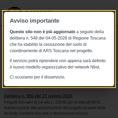
NBST
Avviso importante
Questo sito non è più aggiornato
a seguito della
Toggle
delibera n. 548 del 04-05-2026 di Regione Toscana
navigati
che ha stabilito la cessazione del ruolo di
27/8/2018
coordinamento di ARS Toscana nel progetto.
Delibera n. 950 del 27 agosto 2018
Il servizio potrà riprendere non appena sarà definito
il nuovo modello organizzativo del network Nbst.
Ci scusiamo per il disservizio.
Tags
Malattie infettive
BURT Bollettino della regione toscana
Aids Hiv
Delibera n. 950 del 27 agosto 2018
Progetti formativi di cui alla L. 135/90 per la lotta all'AIDS.
Autorizzazione alla presentazione dei progetti da parte delle
Aziende Sanitarie toscane e destinazione risorse.