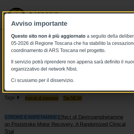
NBST
Avviso importante
Questo sito non è più aggiornato
a seguito della deliber
Toggle
05-2026 di Regione Toscana che ha stabilito la cessazione
navigati
coordinamento di ARS Toscana nel progetto.
18/9/2018
Il servizio potrà riprendere non appena sarà definito il nu
18 settembre - From NEJM Journal
organizzativo del network Nbst.
Watch Neurology
Ci scusiamo per il disservizio.
Tags
Articoli di interesse
The NEJM
Effect of Dextroamphetamine
STROKE E ANFETAMINE.
on Poststroke Motor Recovery. A Randomized Clinical
Trial