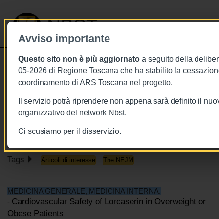
NBST
Avviso importante
Questo sito non è più aggiornato
a seguito della deliber
Toggle
05-2026 di Regione Toscana che ha stabilito la cessazione
navigati
coordinamento di ARS Toscana nel progetto.
20/9/2018
Il servizio potrà riprendere non appena sarà definito il nu
20 settembre - This Week in the
organizzativo del network Nbst.
NEJM
Ci scusiamo per il disservizio.
Tags
Articoli di interesse
The NEJM
MEDICINA GENERALE, MEDICINA INTERNA.
Cardiovascular Safety of Lorcaserin in Overweight or
-
Obese Patients