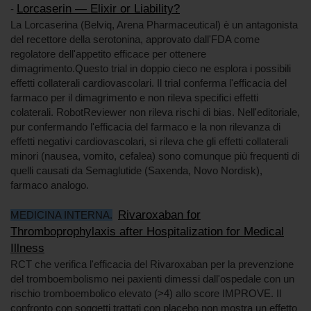
Lorcaserin — Elixir or Liability?
-
La Lorcaserina (Belviq, Arena Pharmaceutical) è un antagonista
del recettore della serotonina, approvato dall'FDA come
regolatore dell'appetito efficace per ottenere
dimagrimento.Questo trial in doppio cieco ne esplora i possibili
effetti collaterali cardiovascolari. Il trial conferma l'efficacia del
farmaco per il dimagrimento e non rileva specifici effetti
colaterali. RobotReviewer non rileva rischi di bias. Nell'editoriale,
pur confermando l'efficacia del farmaco e la non rilevanza di
effetti negativi cardiovascolari, si rileva che gli effetti collaterali
minori (nausea, vomito, cefalea) sono comunque più frequenti di
quelli causati da Semaglutide (Saxenda, Novo Nordisk),
farmaco analogo.
Rivaroxaban for
MEDICINA INTERNA.
Thromboprophylaxis after Hospitalization for Medical
Illness
RCT che verifica l'efficacia del Rivaroxaban per la prevenzione
del tromboembolismo nei paxienti dimessi dall'ospedale con un
rischio tromboembolico elevato (>4) allo score IMPROVE. Il
confronto con soggetti trattati con placebo non mostra un effetto