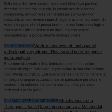
Sulla base dei rilievi autoptici sono stati identificati pazienti
deceduti per sclerosi multipla, in prevalenza della forma
progressiva, ma con aree demielinizzate spinali ma non
sottocorticali, con invece segni di degenerazione neuronale. Gli
Autori ritengono che si possa ipotizzare una forma nosologica
con aspetti clinici di sclerosi multipla, ma con aspetti
neuropatologici e probabilmente etiologia diversi.
Work-relatedness of lumbosacral
Da NEUROLOGY.
radiculopathy syndrome. Review and dose-response
meta-analysis
Revisione sistematica della letteratura in merito al dolore
lombare di origine radicolare, in particolare la sua correlazione
con l'attività lavorativa. Esistono evidenze che fanno ritenere la
lombalgia di origine occupazionale, in particolare per sforzi e
torsioni della colonna. Lo stesso non si verifica per lavori
sedentari o per la guida.
Effectiveness of a
Da JAMA INTERNAL MEDICINE.
Therapeutic Tai Ji Quan Intervention vs a Multimodal