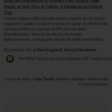
Exercise Intervention to Prevent Falls Among Older
Adults at High Risk of Falling. A Randomized Clinical
Trial
Trial per valutare l'efficacia della pratica regolare del Tai Chi per
migliorare l'equilibrio e ridurre il rischio di cadute. In effetti è stata
rilevata un'efficacia superiore al 50% dei casi, però
RobotReviewer rileva anche alto rischio di biasi
nell'esperimento, in larga parte dovute all' insifficiente blinding.
Ricordiamo che al
New England Journal Medicine
:
Per NBST hanno accesso Azienda USL Centro e Azi
a cura del dottor.
Luigi Tonelli
, Direttore sanitario - Misericordia
di Sesto Fiorentino