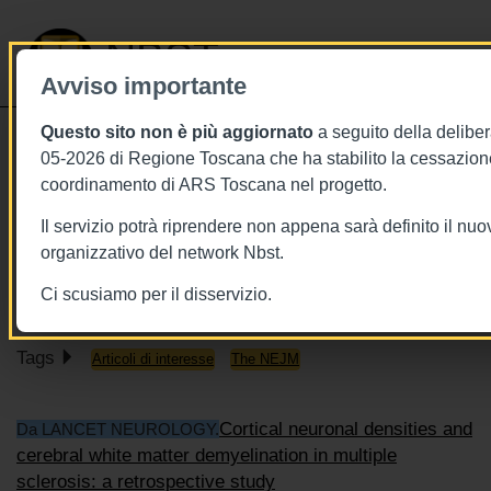
NBST
Avviso importante
Questo sito non è più aggiornato
a seguito della deliber
Toggle
05-2026 di Regione Toscana che ha stabilito la cessazione
navigati
coordinamento di ARS Toscana nel progetto.
25/9/2018
Il servizio potrà riprendere non appena sarà definito il nu
25 settembre - From NEJM Journal
organizzativo del network Nbst.
Watch
Ci scusiamo per il disservizio.
Tags
Articoli di interesse
The NEJM
Cortical neuronal densities and
Da LANCET NEUROLOGY.
cerebral white matter demyelination in multiple
sclerosis: a retrospective study