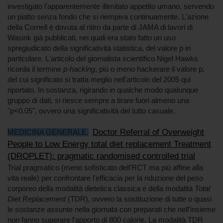
investigato l'apparentemente illimitato appetito umano, servendo
un piatto senza fondo che si riempiva continuamente. L'azione
della Cornell è dovuta al ritiro da parte di JAMA di lavori di
Wasink già pubblicati, nei quali era stato fatto un uso
spregiudicato della significatività statistica, del valore p in
particolare. L'articolo del giornalista scientifico Nigel Hawks
ricorda il termine
p-hacking
, più o meno hackerare il valore p,
del cui significato si tratta meglio nell'articolo del 2005 qui
riportato. In sostanza, rigirando in qualche modo qualunque
gruppo di dati, si riesce sempre a tirare fuori almeno una
"p<0.05", ovvero una significatività del tutto casuale.
Doctor Referral of Overweight
MEDICINA GENERALE.
People to Low Energy total diet replacement Treatment
(DROPLET): pragmatic randomised controlled trial
Trial pragmatico (meno sofisticato dell'RCT ma più affine alla
vita reale) per confrontare l'efficacia per la riduzione del peso
corporeo della modalità dietetica classica e della modalità
Total
Diet Replacement
(TDR), ovvero la sostituzione di tutte o quasi
le sostanze assunte nella giornata con preparati che nell'insieme
non fanno superare l'apporto di 800 calorie. La modalità TDR