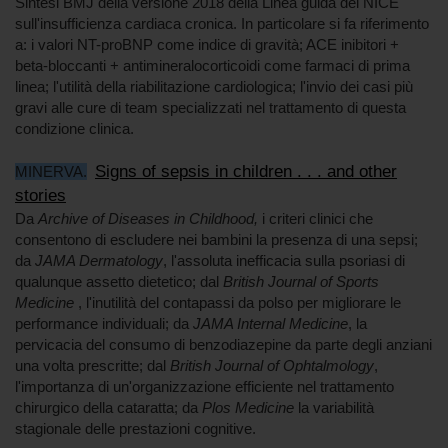
Sintesi BMJ della versione 2018 della Linea guida del NICE
sull'insufficienza cardiaca cronica. In particolare si fa riferimento
a: i valori NT-proBNP come indice di gravità; ACE inibitori +
beta-bloccanti + antimineralocorticoidi come farmaci di prima
linea; l'utilità della riabilitazione cardiologica; l'invio dei casi più
gravi alle cure di team specializzati nel trattamento di questa
condizione clinica.
Signs of sepsis in children . . . and other
MINERVA.
stories
Da
Archive of Diseases in Childhood,
i criteri clinici che
consentono di escludere nei bambini la presenza di una sepsi;
da
JAMA Dermatology
, l'assoluta inefficacia sulla psoriasi di
qualunque assetto dietetico; dal
British Journal of Sports
Medicine
, l'inutilità del contapassi da polso per migliorare le
performance individuali; da
JAMA Internal Medicine
, la
pervicacia del consumo di benzodiazepine da parte degli anziani
una volta prescritte; dal
British Journal of Ophtalmology
,
l'importanza di un'organizzazione efficiente nel trattamento
chirurgico della cataratta; da
Plos Medicine
la variabilità
stagionale delle prestazioni cognitive.