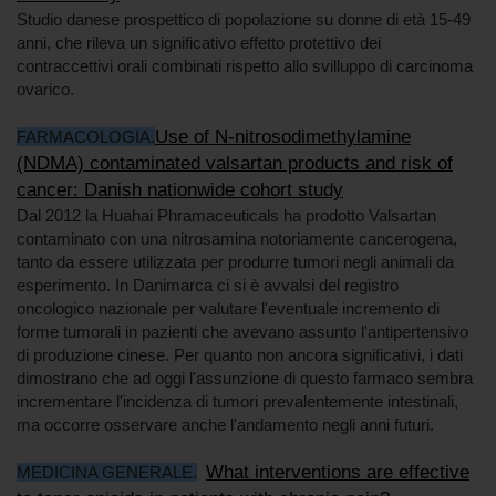
Studio danese prospettico di popolazione su donne di età 15-49
anni, che rileva un significativo effetto protettivo dei
contraccettivi orali combinati rispetto allo svilluppo di carcinoma
ovarico.
Use of N-nitrosodimethylamine
FARMACOLOGIA.
(NDMA) contaminated valsartan products and risk of
cancer: Danish nationwide cohort study
Dal 2012 la Huahai Phramaceuticals ha prodotto Valsartan
contaminato con una nitrosamina notoriamente cancerogena,
tanto da essere utilizzata per produrre tumori negli animali da
esperimento. In Danimarca ci si è avvalsi del registro
oncologico nazionale per valutare l'eventuale incremento di
forme tumorali in pazienti che avevano assunto l'antipertensivo
di produzione cinese. Per quanto non ancora significativi, i dati
dimostrano che ad oggi l'assunzione di questo farmaco sembra
incrementare l'incidenza di tumori prevalentemente intestinali,
ma occorre osservare anche l'andamento negli anni futuri.
What interventions are effective
MEDICINA GENERALE.