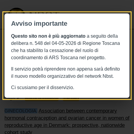
NBST
Avviso importante
Questo sito non è più aggiornato
a seguito della
Toggle
delibera n. 548 del 04-05-2026 di Regione Toscana
navigati
che ha stabilito la cessazione del ruolo di
29/9/2018
coordinamento di ARS Toscana nel progetto.
29 settembre - This week in The
Il servizio potrà riprendere non appena sarà definito
BMJ
il nuovo modello organizzativo del network Nbst.
Ci scusiamo per il disservizio.
Tags
Articoli di interesse
The BMJ
Association between contemporary
GINECOLOGIA.
hormonal contraception and ovarian cancer in women of
reproductive age in Denmark: prospective, nationwide
cohort study