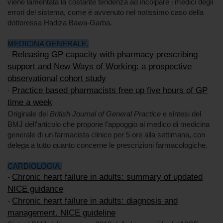
viene lamentata la costante tendenza ad incolpare i medici degli
errori del sistema, come è avvenuto nel notissimo caso della
dottoressa Hadiza Bawa-Garba.
MEDICINA GENERALE.
Releasing GP capacity with pharmacy prescribing
-
support and New Ways of Working: a prospective
observational cohort study
Practice based pharmacists free up five hours of GP
-
time a week
Originale del
British Journal of General Practice
e sintesi del
BMJ dell'articolo che propone l'appoggio al medico di medicina
generale di un farmacista clinico per 5 ore alla settimana, con
delega a tutto quanto concerne le prescrizioni farmacologiche.
CARDIOLOGIA.
Chronic heart failure in adults: summary of updated
-
NICE guidance
Chronic heart failure in adults: diagnosis and
-
management. NICE guideline