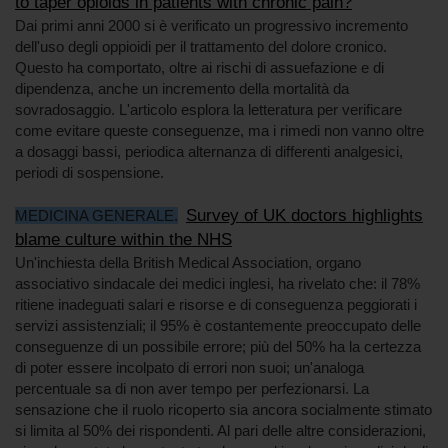
to taper opioids in patients with chronic pain?
Dai primi anni 2000 si è verificato un progressivo incremento
dell'uso degli oppioidi per il trattamento del dolore cronico.
Questo ha comportato, oltre ai rischi di assuefazione e di
dipendenza, anche un incremento della mortalità da
sovradosaggio. L'articolo esplora la letteratura per verificare
come evitare queste conseguenze, ma i rimedi non vanno oltre
a dosaggi bassi, periodica alternanza di differenti analgesici,
periodi di sospensione.
Survey of UK doctors highlights
MEDICINA GENERALE.
blame culture within the NHS
Un'inchiesta della British Medical Association, organo
associativo sindacale dei medici inglesi, ha rivelato che: il 78%
ritiene inadeguati salari e risorse e di conseguenza peggiorati i
servizi assistenziali; il 95% è costantemente preoccupato delle
conseguenze di un possibile errore; più del 50% ha la certezza
di poter essere incolpato di errori non suoi; un'analoga
percentuale sa di non aver tempo per perfezionarsi. La
sensazione che il ruolo ricoperto sia ancora socialmente stimato
si limita al 50% dei rispondenti. Al pari delle altre considerazioni,