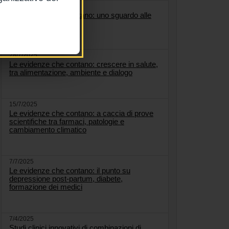
5/8/2025
Le evidenze che contano: uno sguardo alle
malattie respiratorie
28/7/2025
Le evidenze che contano: crescere in salute,
tra alimentazione, ambiente e dialogo
15/7/2025
Le evidenze che contano: a caccia di prove
scientifiche tra farmaci, patologie e
cambiamento climatico
7/7/2025
Le evidenze che contano: il punto su
depressione post-partum, diabete,
formazione dei medici
7/4/2025
Studi clinici innovativi di combinazioni di