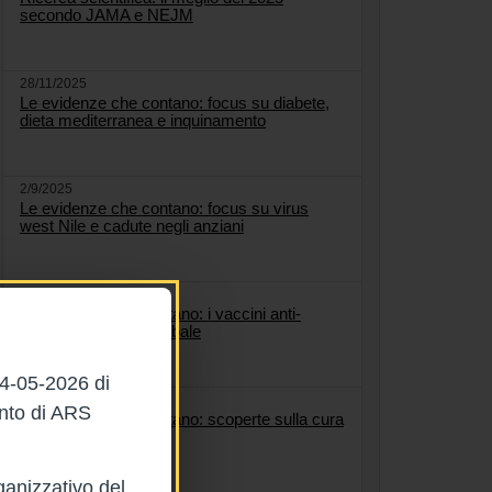
secondo JAMA e NEJM
28/11/2025
Le evidenze che contano: focus su diabete,
dieta mediterranea e inquinamento
2/9/2025
Le evidenze che contano: focus su virus
west Nile e cadute negli anziani
28/8/2025
Le evidenze che contano: i vaccini anti-
Covid, un bilancio globale
04-05-2026 di
22/8/2025
ento di ARS
Le evidenze che contano: scoperte sulla cura
dell'osteoporosi
ganizzativo del