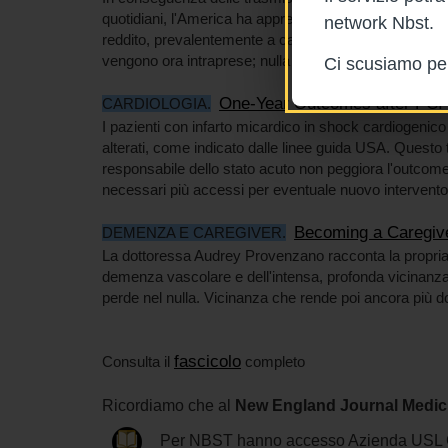
quotidiani, l'America ha appreso di avere una mortalità 
network Nbst.
reddito, prevalentemente a carico della gente di colore 
vengono ora intraprese; nulla di eccezionale, semplice
Ci scusiamo per 
One-Year Outcomes after PCI 
CARDIOLOGIA.
I pazienti con infarto micardico in shock cardiogenico v
alterati, come indicato dalle linee guida USA. Questo t
responsabile dello stato acuto non peggiora l'outcome 
necessari più accessi per eventuale nuovo intervento
Becoming a Caregiv
DEMENZA E CAREGIVER.
La dottoressa Audrey Provenzano racconta la propr
demenza vascolare e dell'intensa, profonda vicinanza
perde nel nulla. Vicinanza che rende poi ancora più d
fascicolo
Consulta il
completo
Ricordiamo che al
New England Journal Medic
Per NBST hanno accesso Azienda USL C