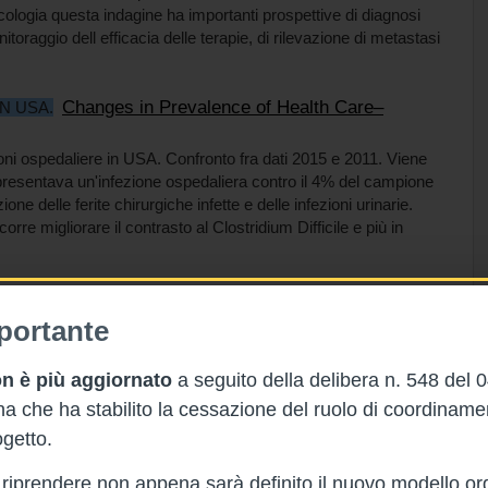
ologia questa indagine ha importanti prospettive di diagnosi
itoraggio dell efficacia delle terapie, di rilevazione di metastasi
Changes in Prevalence of Health Care–
N USA.
oni ospedaliere in USA. Confronto fra dati 2015 e 2011. Viene
 presentava un'infezione ospedaliera contro il 4% del campione
one delle ferite chirurgiche infette e delle infezioni urinarie.
rre migliorare il contrasto al Clostridium Difficile e più in
 for the Digital Age — Correcting the Mismatch
e (Apple, Microsoft, Amazon, JPMorgan) hanno annunziato di
portante
o: dagli innumerevoli app già disponibili ai memorandum di
irtuali sul tipo di Doctor Alexa di Amazon. L'articolo presenta
n è più aggiornato
a seguito della delibera n. 548 del 
che nella nuova era digitale in sanità gli attori saranno sempre
 che ha stabilito la cessazione del ruolo di coordinam
ori delle cure.
getto.
Maternal Mortality — And How to Do It Quickly
rà riprendere non appena sarà definito il nuovo modello or
ete USA NPR, e poi degli articoli apparsi nei maggiori