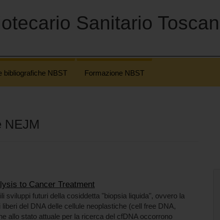
otecario Sanitario Tosca
e bibliografiche NBST
Formazione NBST
he NEJM
alysis to Cancer Treatment
li sviluppi futuri della cosiddetta "biopsia liquida", ovvero la
 liberi del DNA delle cellule neoplastiche (cell free DNA,
he allo stato attuale per la ricerca del cfDNA occorrono