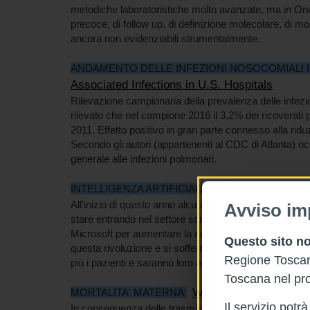
metodiche laboratoristiche molto avanzate, ma in Onc
precoce, di follow up, di definizione molecolare, di mon
ancora non evidenziabili strumentalmente.
ANDAMENTO DELLE INFEZIONI NOSOCOMIALI I
Associated Infections in U.S. Hospitals
Rilevazione campionaria della prevalenza delle infezi
rilevato che nel campione 2016 il 3,2% dei ricoverati
2011. Effetto positivo in gran parte connesso alla riduzi
Secondo gli autori (appartenenti al CDC di Atlanta) occo
generale alle infezioni polmonari.
Health Regulation
INTELLIGENZA ARTIFICIALE.
All'inizio di questo anno alcune grandissime aziend
Avviso im
stare entrando nel settore sanitario per rivoluzionarl
Microsoft per aumentare la
compliance
, alle visite v
Questo sito no
questa rivoluzione e si sofferma soprattutto sul fatto 
Regione Toscana
più i pazienti e saranno loro a interloquire con i produtt
Toscana nel pro
What We Can Do about 
MORTALITA' MATERNA.
Il servizio pot
In conseguenza delle trasmissioni radiofoniche della r