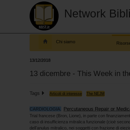
Network Bibli
Chi siamo
Risors
13/12/2018
13 dicembre - This Week in 
Tags
Articoli di interesse
The NEJM
Percutaneous Repair or Medica
CARDIOLOGIA.
Trial francese (Bron, Lione), in parte con finanziamento
caso di insufficienza mitralica funzionale (cioè secon
dell'anulus mitralico, nei soggetti con frazione di eiez