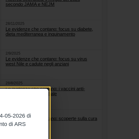
secondo JAMA e NEJM
28/11/2025
Le evidenze che contano: focus su diabete,
dieta mediterranea e inquinamento
2/9/2025
Le evidenze che contano: focus su virus
west Nile e cadute negli anziani
28/8/2025
Le evidenze che contano: i vaccini anti-
Covid, un bilancio globale
22/8/2025
04-05-2026 di
Le evidenze che contano: scoperte sulla cura
dell'osteoporosi
ento di ARS