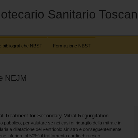
otecario Sanitario Tosca
e bibliografiche NBST
Formazione NBST
the NEJM
l Treatment for Secondary Mitral Regurgitation
 pubblico, per valutare se nei casi di rigurgito della mitrale in
daria a dilatazione del ventricolo sinistro e conseguentemente
ione inferiore al 50%) il trattamento cardiochirurgico