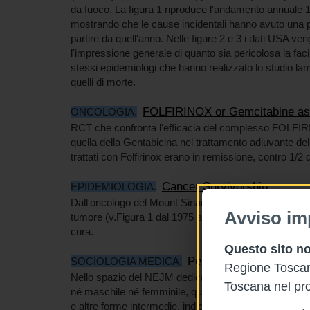
da fuoco. La figura 1 riproduce l'andamento annuale 1
mostrando che le cause incidentali hanno avuto una pr
partire da quell'anno. Nelle figure 2 e 3 i dati USA ve
l'impressione generale di quanto sia pericolosa la facil
stessi epidemiologi che hanno realizzato lo studio la
quelli di morte.
FOLFIRINOX or Gemcitabine as 
ONCOLOGIA.
RCT che confronta l'efficacia del complesso FOLFIRIN
quella della Gentabicina nel trattamento adiuvante del
trattati con Folfirinox erano in remissione, contro 1/2 
Cancer Survivorship
EPIDEMIOLOGIA.
Dall'oncologo del Mount Sinai Charles Shapiro un
rev
Avviso im
tumore (v.Figura 1 dal 1975 al 2040 in proiezione) . R
cura.
Questo sito no
Persons of Nonbinary G
SOCIOLOGIA MEDICA.
Regione Toscana
Nello spazio del NEJM dedicato ai punti di vista, un ar
Toscana nel pro
né maschile né femminile, qui chiamato "non-binario
e altre forme intermedie, indicate nel testo e desumibi