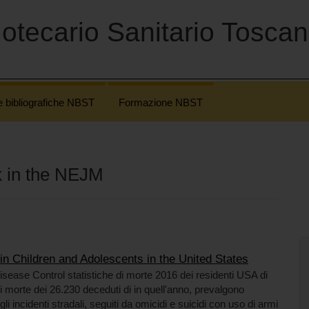
otecario Sanitario Tosca
e bibliografiche NBST
Formazione NBST
k in the NEJM
n Children and Adolescents in the United States
isease Control statistiche di morte 2016 dei residenti USA di
di morte dei 26.230 deceduti di in quell'anno, prevalgono
 gli incidenti stradali, seguiti da omicidi e suicidi con uso di armi