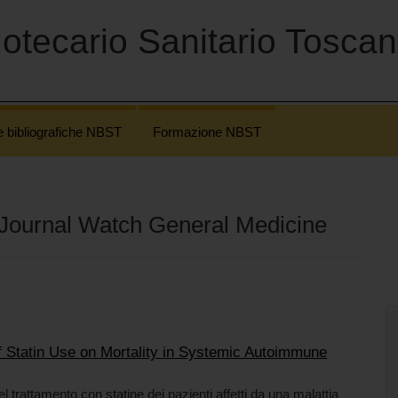
otecario Sanitario Tosca
e bibliografiche NBST
Formazione NBST
Journal Watch General Medicine
f Statin Use on Mortality in Systemic Autoimmune
l trattamento con statine dei pazienti affetti da una malattia