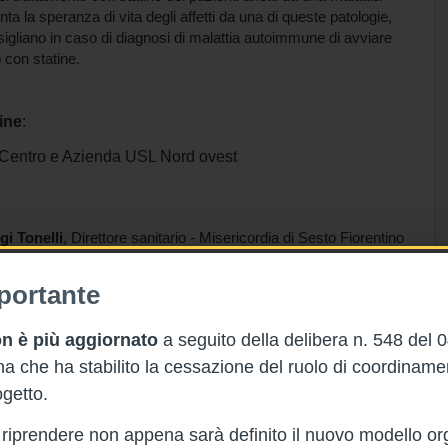
 la speranza di vita degli affetti da una di queste patologie,
nsigliano in caso di diagnosi di malattia autoimmune di avviare
o con statine.
ine
:
entro e Azienda USL Nord ovest
gi Tonelli
, Direttore sanitario - Misericordia di Sesto Fiorentino
portante
n è più aggiornato
a seguito della delibera n. 548 del 
 che ha stabilito la cessazione del ruolo di coordinam
getto.
rà riprendere non appena sarà definito il nuovo modello or