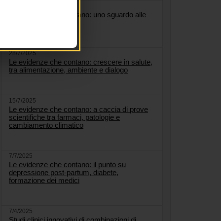
5/8/2025
Le evidenze che contano: uno sguardo alle
malattie respiratorie
28/7/2025
Le evidenze che contano: crescere in salute,
tra alimentazione, ambiente e dialogo
15/7/2025
Le evidenze che contano: a caccia di prove
scientifiche tra farmaci, patologie e
cambiamento climatico
7/7/2025
Le evidenze che contano: il punto su
depressione post-partum, diabete,
formazione dei medici
7/4/2025
Studi clinici innovativi di combinazioni di