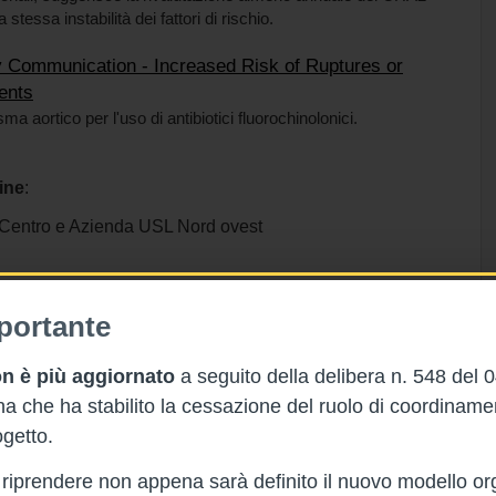
stessa instabilità dei fattori di rischio.
ty Communication - Increased Risk of Ruptures or
ients
ma aortico per l'uso di antibiotici fluorochinolonici.
ine
:
entro e Azienda USL Nord ovest
gi Tonelli
, Direttore sanitario - Misericordia di Sesto Fiorentino
portante
n è più aggiornato
a seguito della delibera n. 548 del 
 che ha stabilito la cessazione del ruolo di coordinam
getto.
rà riprendere non appena sarà definito il nuovo modello or