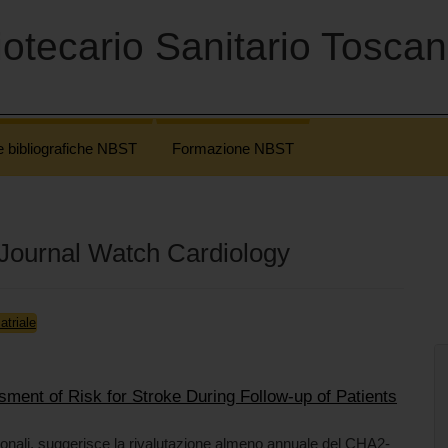
otecario Sanitario Tosca
e bibliografiche NBST
Formazione NBST
Journal Watch Cardiology
atriale
ment of Risk for Stroke During Follow-up of Patients
zionali, suggerisce la rivalutazione almeno annuale del CHA2-