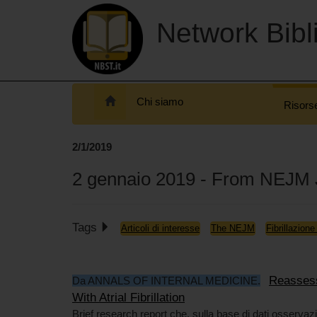
Network Bibli
Chi siamo
Risors
2/1/2019
2 gennaio 2019 - From NEJM 
Tags
Articoli di interesse
The NEJM
Fibrillazione 
Reassess
Da ANNALS OF INTERNAL MEDICINE.
With Atrial Fibrillation
Brief research report che, sulla base di dati osserva