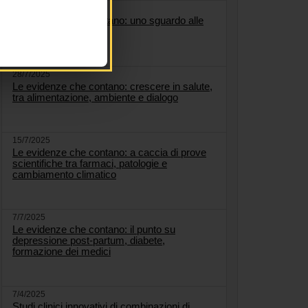
5/8/2025
Le evidenze che contano: uno sguardo alle
malattie respiratorie
28/7/2025
Le evidenze che contano: crescere in salute,
tra alimentazione, ambiente e dialogo
15/7/2025
Le evidenze che contano: a caccia di prove
scientifiche tra farmaci, patologie e
cambiamento climatico
7/7/2025
Le evidenze che contano: il punto su
depressione post-partum, diabete,
formazione dei medici
7/4/2025
Studi clinici innovativi di combinazioni di