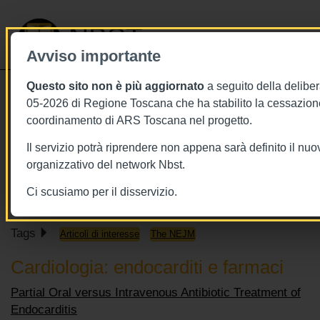
NBST
Avviso importante
Questo sito non è più aggiornato
a seguito della deliber
Toggle
05-2026 di Regione Toscana che ha stabilito la cessazione
navigati
coordinamento di ARS Toscana nel progetto.
31/1/2019
Il servizio potrà riprendere non appena sarà definito il nu
31 gennaio 2019 - This Week in the
organizzativo del network Nbst.
NEJM
Ci scusiamo per il disservizio.
Tags
Articoli di interesse
The NEJM
Cardiologia: endocarditi e farmaci
Partial Oral versus Intravenous Antibiotic Treatment of
Endocarditis