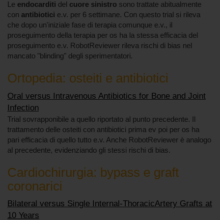
Le
endocarditi
del
cuore sinistro
sono trattate abitualmente
con
antibiotici
e.v. per 6 settimane. Con questo trial si rileva
che dopo un'iniziale fase di terapia comunque e.v., il
proseguimento della terapia per os ha la stessa efficacia del
proseguimento e.v. RobotReviewer rileva rischi di bias nel
mancato "blinding" degli sperimentatori.
Ortopedia: osteiti e antibiotici
Oral versus Intravenous Antibiotics for Bone and Joint
Infection
Trial sovrapponibile a quello riportato al punto precedente. Il
trattamento delle osteiti con antibiotici prima ev poi per os ha
pari efficacia di quello tutto e.v. Anche RobotReviewer è analogo
al precedente, evidenziando gli stessi rischi di bias.
Cardiochirurgia: bypass e graft
coronarici
Bilateral versus Single Internal-ThoracicArtery Grafts at
10 Years