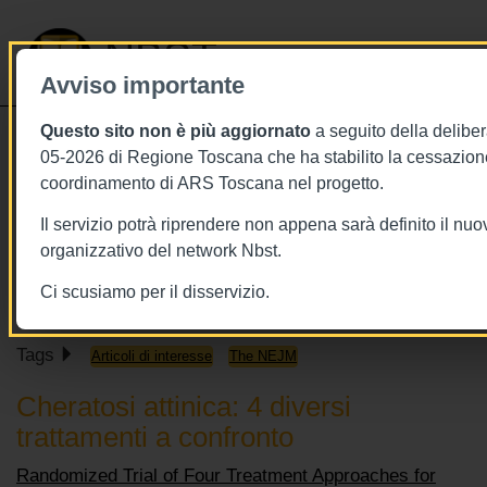
NBST
Avviso importante
Questo sito non è più aggiornato
a seguito della deliber
Toggle
05-2026 di Regione Toscana che ha stabilito la cessazione
navigati
coordinamento di ARS Toscana nel progetto.
7/3/2019
Il servizio potrà riprendere non appena sarà definito il nu
7 marzo 2019 - This Week in the
organizzativo del network Nbst.
NEJM
Ci scusiamo per il disservizio.
Tags
Articoli di interesse
The NEJM
Cheratosi attinica: 4 diversi
trattamenti a confronto
Randomized Trial of Four Treatment Approaches for