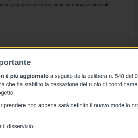
nze e da gioco d'azzardo e nuovi percorsi assistenziali
portante
n è più aggiornato
a seguito della delibera n. 548 del 
 che ha stabilito la cessazione del ruolo di coordinam
getto.
rà riprendere non appena sarà definito il nuovo modello or
il disservizio.