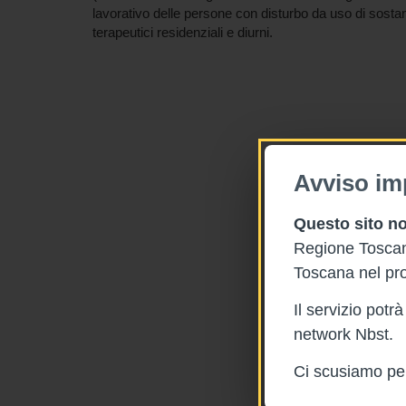
lavorativo delle persone con disturbo da uso di sosta
terapeutici residenziali e diurni.
Avviso im
Questo sito no
Regione Toscana
Toscana nel pro
Il servizio pot
network Nbst.
Ci scusiamo per 