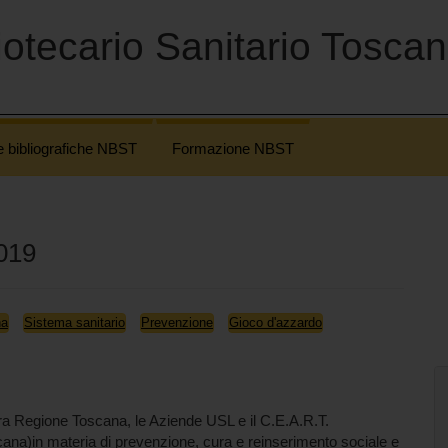
otecario Sanitario Tosca
e bibliografiche NBST
Formazione NBST
2019
na
Sistema sanitario
Prevenzione
Gioco d'azzardo
a Regione Toscana, le Aziende USL e il C.E.A.R.T.
cana)in materia di prevenzione, cura e reinserimento sociale e