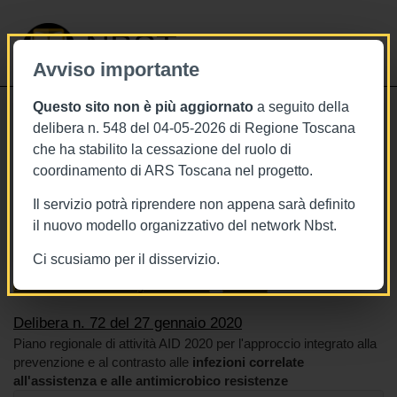
NBST
Avviso importante
Questo sito non è più aggiornato
a seguito della
Toggle
delibera n. 548 del 04-05-2026 di Regione Toscana
navigati
che ha stabilito la cessazione del ruolo di
27/1/2020
coordinamento di ARS Toscana nel progetto.
Delibera n. 72 del 27 gennaio 2020
Il servizio potrà riprendere non appena sarà definito
il nuovo modello organizzativo del network Nbst.
Ci scusiamo per il disservizio.
Tags
Antibiotico-resistenza
BURT Bollettino della regione toscana
Infezioni
Delibera n. 72 del 27 gennaio 2020
Piano regionale di attività AID 2020 per l'approccio integrato alla
prevenzione e al contrasto alle
infezioni correlate
all'assistenza e alle antimicrobico resistenze