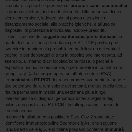
Da notare la possibile presenza di
portatori sani - asintomatici
in grado di infettare, indipendentemente dalla presenza di una
siero-conversione, laddove non si ponga attenzione al
distanziamento sociale, alle pratiche igieniche, e all’uso dei
dispositivi di protezione individuale, laddove prescritti.
L’identificazione dei
soggetti asintomatici/pre-sintomatici
in
grado di essere causa di contagio per RT-PCR positiva può
avvenire in maniera più probabile come follow-up del contact
tracing, o per depistaggi di tutta la popolazione interessata, ad
esempio, all’interno di un focolaio/zona rossa, o perché è
esposta a rischio professionale, o perché entra in contatto con
gruppi fragili (ad esempio operatori all’interno delle RSA).
La
positività a RT-PCR
decresce progressivamente trascorse
due settimane dalla remissione dei sintomi, mentre quella fecale
risulta permanere in media una settimana più a lungo.
Tale tempistica di diagnosi genomica tuttavia registra degli
outlier, con positività a RT-PCR che oltrepassano il mese di
convalescenza.
In donne in allattamento positive a Sars-Cov-2 sono state
identificate Immunoglobuline Secretorie IgAs, che seguono
l’andamento delle IgG, e si ritiene possano conferire
immunità