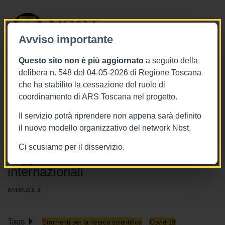
NBST
Avviso importante
Questo sito non è più aggiornato
a seguito della
Toggle
delibera n. 548 del 04-05-2026 di Regione Toscana
navigati
che ha stabilito la cessazione del ruolo di
13/5/2020
coordinamento di ARS Toscana nel progetto.
Il filo di Arianna dell’ISS per
Il servizio potrà riprendere non appena sarà definito
orientarsi nei “labirinti informativi” su
il nuovo modello organizzativo del network Nbst.
Covid-19: ogni settimana
Ci scusiamo per il disservizio.
l'aggiornamento delle pubblicazioni
internazionali
www.iss.it
Tags
Strumenti per la ricerca scientifica
Covid-19