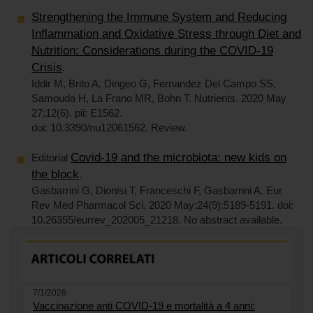
Strengthening the Immune System and Reducing
Inflammation and Oxidative Stress through Diet and
Nutrition: Considerations during the COVID-19
Crisis
.
Iddir M, Brito A, Dingeo G, Fernandez Del Campo SS,
Samouda H, La Frano MR, Bohn T. Nutrients. 2020 May
27;12(6). pii: E1562.
doi: 10.3390/nu12061562. Review.
Covid-19 and the microbiota: new kids on
Editorial
the block
.
Gasbarrini G, Dionisi T, Franceschi F, Gasbarrini A. Eur
Rev Med Pharmacol Sci. 2020 May;24(9):5189-5191. doi:
10.26355/eurrev_202005_21218. No abstract available.
7/1/2026
Vaccinazione anti COVID-19 e mortalità a 4 anni: