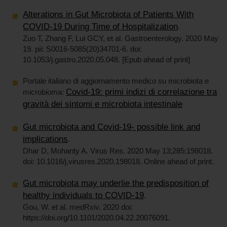
Alterations in Gut Microbiota of Patients With
COVID-19 During Time of Hospitalization
.
Zuo T, Zhang F, Lui GCY, et al. Gastroenterology. 2020 May
19. pii: S0016-5085(20)34701-6. doi:
10.1053/j.gastro.2020.05.048. [Epub ahead of print]
Portale italiano di aggiornamento medico su microbiota e
Covid-19: primi indizi di correlazione tra
microbioma:
gravità dei sintomi e microbiota intestinale
Gut microbiota and Covid-19- possible link and
implications
.
Dhar D, Mohanty A. Virus Res. 2020 May 13;285:198018.
doi: 10.1016/j.virusres.2020.198018. Online ahead of print.
Gut microbiota may underlie the predisposition of
healthy individuals to COVID-19
.
Gou, W. et al. medRxiv. 2020 doi:
https://doi.org/10.1101/2020.04.22.20076091.