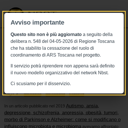
NBST
Avviso importante
Questo sito non è più aggiornato
a seguito della
Toggle
delibera n. 548 del 04-05-2026 di Regione Toscana
navigati
che ha stabilito la cessazione del ruolo di
22/6/2020
coordinamento di ARS Toscana nel progetto.
Microbiota: alleato o nemico nella
Il servizio potrà riprendere non appena sarà definito
lotta contro Covid-19?
il nuovo modello organizzativo del network Nbst.
Ci scusiamo per il disservizio.
Tags
Microbiota
Microbioma
Covid-19
Autismo, ansia,
In un articolo pubblicato nel 2019
depressione, schizofrenia, anoressia, obesità, tumori,
morbo di Parkinson e Alzheimer: come si modificano o
influiscono microbiota e microbioma
avevamo affrontato