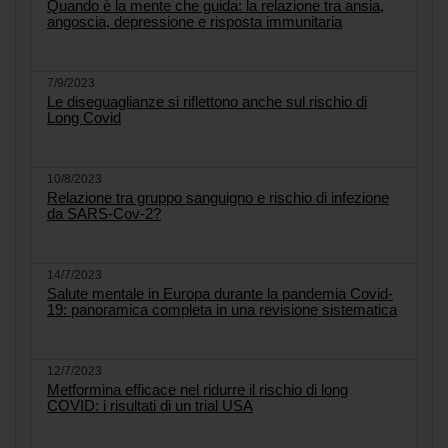
Quando è la mente che guida: la relazione tra ansia,
angoscia, depressione e risposta immunitaria
7/9/2023
Le diseguaglianze si riflettono anche sul rischio di
Long Covid
10/8/2023
Relazione tra gruppo sanguigno e rischio di infezione
da SARS-Cov-2?
14/7/2023
Salute mentale in Europa durante la pandemia Covid-
19: panoramica completa in una revisione sistematica
12/7/2023
Metformina efficace nel ridurre il rischio di long
COVID: i risultati di un trial USA