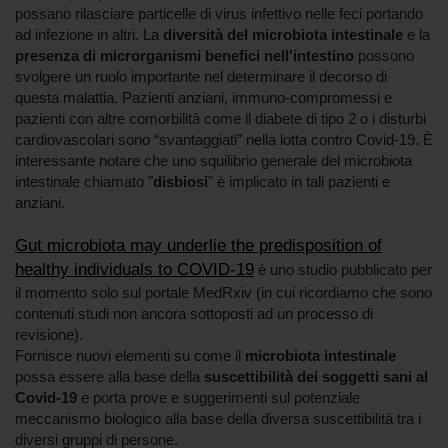
possano rilasciare particelle di virus infettivo nelle feci portando
ad infezione in altri. La
diversità del microbiota intestinale
e la
presenza di microrganismi benefici nell'intestino
possono
svolgere un ruolo importante nel determinare il decorso di
questa malattia. Pazienti anziani, immuno-compromessi e
pazienti con altre comorbilità come il diabete di tipo 2 o i disturbi
cardiovascolari sono “svantaggiati” nella lotta contro Covid-19. È
interessante notare che uno squilibrio generale del microbiota
intestinale chiamato "
disbiosi
" è implicato in tali pazienti e
anziani.
Gut microbiota may underlie the predisposition of
healthy individuals to COVID-19
è uno studio pubblicato per
il momento solo sul portale MedRxiv (in cui ricordiamo che sono
contenuti studi non ancora sottoposti ad un processo di
revisione).
Fornisce nuovi elementi su come il
microbiota intestinale
possa essere alla base della
suscettibilità dei soggetti sani
al
Covid-19
e porta prove e suggerimenti sul potenziale
meccanismo biologico alla base della diversa suscettibilità tra i
diversi gruppi di persone.