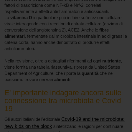
fattori di trascrizione come NF-kB e Nrf-2, correlati
rispettivamente a effetti antinfiammatori e antiossidanti.
La
vitamina D
in particolare può influire sul'infezione cellulare
virale interagendo con i recettori di entrata cellulare (enzima di
conversione dell'angiotensina 2), ACE2. Anche le
fibre
alimentari
, fermentate dal microbiota intestinale in acidi grassi a
catena corta, hanno anche dimostrato di produrre effetti
antinfiammatori.
Nella revisione, oltre a dettagliati riferimenti ad ogni
nutriente
,
viene fornita una tabella riassuntiva, ripresa da United States
Department of Agriculture. che riporta la
quantità
che ne
possiamo trovare nei vari
alimenti
.
E' importante indagare ancora sulle
connessione tra microbiota e Covid-
19
Covid-19 and the microbiota:
Gli autori italiani dell'editoriale
new kids on the block
sintetizzano le ragioni per continuare