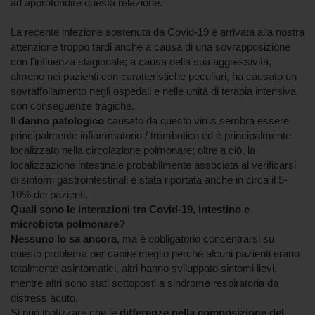
ad approfondire questa relazione.
La recente infezione sostenuta da Covid-19 è arrivata alla nostra
attenzione troppo tardi anche a causa di una sovrapposizione
con l'influenza stagionale; a causa della sua aggressività,
almeno nei pazienti con caratteristiche peculiari, ha causato un
sovraffollamento negli ospedali e nelle unità di terapia intensiva
con conseguenze tragiche.
Il
danno patologico
causato da questo virus sembra essere
principalmente infiammatorio / trombotico ed è principalmente
localizzato nella circolazione polmonare; oltre a ciò, la
localizzazione intestinale probabilmente associata al verificarsi
di sintomi gastrointestinali è stata riportata anche in circa il 5-
10% dei pazienti.
Quali sono le interazioni tra Covid-19, intestino e
microbiota polmonare?
Nessuno lo sa ancora
, ma è obbligatorio concentrarsi su
questo problema per capire meglio perché alcuni pazienti erano
totalmente asintomatici, altri hanno sviluppato sintomi lievi,
mentre altri sono stati sottoposti a sindrome respiratoria da
distress acuto.
Si può ipotizzare che le
differenze nella composizione del