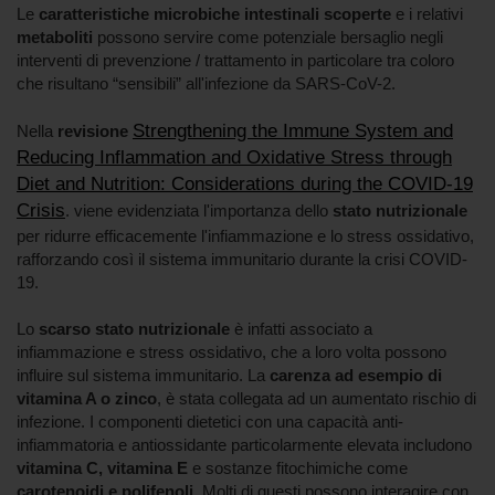
Le
caratteristiche microbiche intestinali scoperte
e i relativi
metaboliti
possono servire come potenziale bersaglio negli
interventi di prevenzione / trattamento in particolare tra coloro
che risultano “sensibili” all'infezione da SARS-CoV-2.
Strengthening the Immune System and
Nella
revisione
Reducing Inflammation and Oxidative Stress through
Diet and Nutrition: Considerations during the COVID-19
Crisis
. viene evidenziata l'importanza dello
stato nutrizionale
per ridurre efficacemente l'infiammazione e lo stress ossidativo,
rafforzando così il sistema immunitario durante la crisi COVID-
19.
Lo
scarso stato nutrizionale
è infatti associato a
infiammazione e stress ossidativo, che a loro volta possono
influire sul sistema immunitario. La
carenza ad esempio di
vitamina A o zinco
, è stata collegata ad un aumentato rischio di
infezione. I componenti dietetici con una capacità anti-
infiammatoria e antiossidante particolarmente elevata includono
vitamina C, vitamina E
e sostanze fitochimiche come
carotenoidi e polifenoli
. Molti di questi possono interagire con