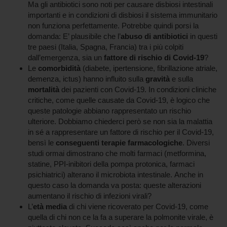
Ma gli antibiotici sono noti per causare disbiosi intestinali
importanti e in condizioni di disbiosi il sistema immunitario
non funziona perfettamente. Potrebbe quindi porsi la
domanda: E’ plausibile che l’
abuso di antibiotici
in questi
tre paesi (Italia, Spagna, Francia) tra i più colpiti
dall’emergenza, sia un
fattore di rischio di Covid-19
?
Le
comorbidità
(diabete, ipertensione, fibrillazione atriale,
demenza, ictus) hanno influito sulla
gravità
e sulla
mortalità
dei pazienti con Covid-19. In condizioni cliniche
critiche, come quelle causate da Covid-19, è logico che
queste patologie abbiano rappresentato un rischio
ulteriore. Dobbiamo chiederci però se non sia la malattia
in sé a rappresentare un fattore di rischio per il Covid-19,
bensì le
conseguenti terapie farmacologiche
. Diversi
studi ormai dimostrano che molti farmaci (metformina,
statine, PPI-inibitori della pompa protonica, farmaci
psichiatrici) alterano il microbiota intestinale. Anche in
questo caso la domanda va posta: queste alterazioni
aumentano il rischio di infezioni virali?
L’
età media
di chi viene ricoverato per Covid-19, come
quella di chi non ce la fa a superare la polmonite virale, è