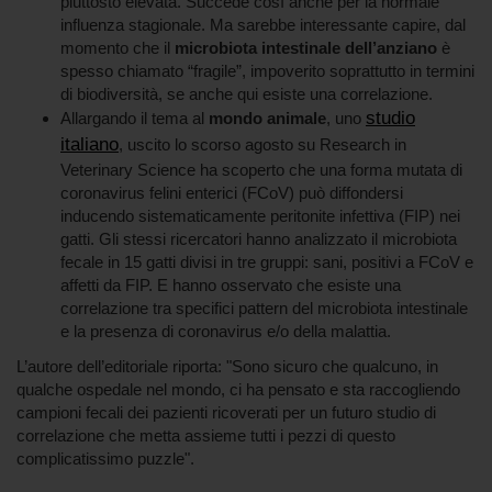
piuttosto elevata. Succede così anche per la normale
influenza stagionale. Ma sarebbe interessante capire, dal
momento che il
microbiota intestinale dell’anziano
è
spesso chiamato “fragile”, impoverito soprattutto in termini
di biodiversità, se anche qui esiste una correlazione.
studio
Allargando il tema al
mondo animale
, uno
italiano
, uscito lo scorso agosto su Research in
Veterinary Science ha scoperto che una forma mutata di
coronavirus felini enterici (FCoV) può diffondersi
inducendo sistematicamente peritonite infettiva (FIP) nei
gatti. Gli stessi ricercatori hanno analizzato il microbiota
fecale in 15 gatti divisi in tre gruppi: sani, positivi a FCoV e
affetti da FIP. E hanno osservato che esiste una
correlazione tra specifici pattern del microbiota intestinale
e la presenza di coronavirus e/o della malattia.
L’autore dell’editoriale riporta: "Sono sicuro che qualcuno, in
qualche ospedale nel mondo, ci ha pensato e sta raccogliendo
campioni fecali dei pazienti ricoverati per un futuro studio di
correlazione che metta assieme tutti i pezzi di questo
complicatissimo puzzle".