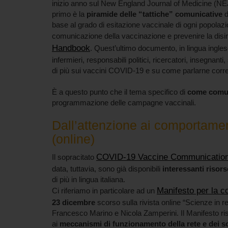
inizio anno sul New England Journal of Medicine (NEJM
primo è la
piramide delle “tattiche” comunicative
d
base al grado di esitazione vaccinale di ogni popolaz
comunicazione della vaccinazione e prevenire la dis
Handbook
. Quest’ultimo documento, in lingua inglese
infermieri, responsabili politici, ricercatori, insegnanti
di più sui vaccini COVID-19 e su come parlarne corret
È a questo punto che il tema specifico di
come comun
programmazione delle campagne vaccinali.
Dall’attenzione ai comportamen
(online)
COVID-19 Vaccine Communicatio
Il sopracitato
data, tuttavia, sono già disponibili
interessanti risors
di più in lingua italiana.
Manifesto per la c
Ci riferiamo in particolare ad un
23 dicembre
scorso sulla rivista online “Scienze in ret
Francesco Marino e Nicola Zamperini. Il Manifesto risu
ai
meccanismi di funzionamento della rete e dei so