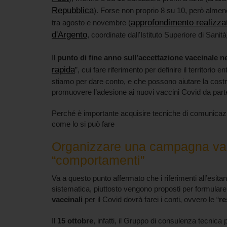
Repubblica
). Forse non proprio 8 su 10, però almeno
approfondimento realizzat
tra agosto e novembre (
d'Argento
, coordinate dall'Istituto Superiore di Sanità
Il
punto di fine anno sull’accettazione vaccinale 
rapida
”, cui fare riferimento per definire il territorio e
stiamo per dare conto, e che possono aiutare la costr
promuovere l’adesione ai nuovi vaccini Covid da part
Perché è importante acquisire tecniche di comunicazio
come lo si può fare
Organizzare una campagna vac
“comportamenti”
Va a questo punto affermato che i riferimenti all’esita
sistematica, piuttosto vengono proposti per formular
vaccinali
per il Covid dovrà farei i conti, ovvero le “
re
Il
15 ottobre
, infatti, il Gruppo di consulenza tecni