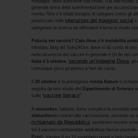
medaglia” della questione vaccinale. Già dall’estate, c
generale tema della sperimentazione per accarezzare l
merito. Non c’è infatti bisogno di spiegare come gli a
interazioni dei maggiori social
polarizzato nelle
e 
spingendo la ricerca ad affrontare il tema in modo spe
Fiducia nei vaccini?
Cala dove c’è instabilità poli
Infodata, blog del Sole24Ore, dove si dà conto di uno
nella sicurezza dei vaccini in generale è (in fin dei co
secondo un’indagine Doxa
Italia
il 5 ottobre
,
, gl
comunque poco propenso a fare da cavia.
Il
20 ottobre
è la prestigiosa
rivista Nature
a richiama
seguita da uno studio del
Dipartimento di Scienze u
vaccine literacy
sulla “
”
A
novembre
, tuttavia, forse complice la seconda on
statunitensi
contrari alla vaccinazione, secondo un 
richiamato da Repubblica
, sembrano essere scesi
tre il vaccino costituirebbe addirittura l’arma vince
Post
), mentre 8 su 10 sarebbero pronti a farlo (ana