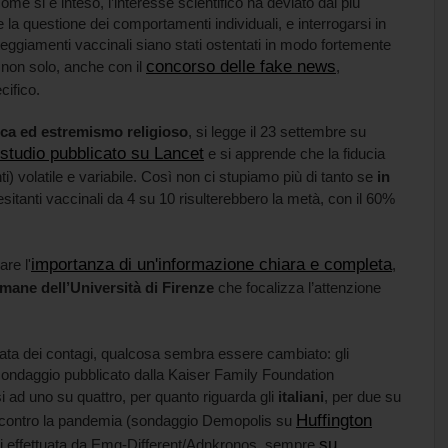
ome si è inteso, l’interesse scientifico ha deviato dal più
a questione dei comportamenti individuali, e interrogarsi in
tteggiamenti vaccinali siano stati ostentati in modo fortemente
concorso delle fake news
non solo, anche con il
,
cifico.
tica ed estremismo religioso
, si legge il 23 settembre su
studio pubblicato su Lancet
e si apprende che la fiducia
nti) volatile e variabile. Così non ci stupiamo più di tanto se
in
i esitanti vaccinali da 4 su 10 risulterebbero la metà, con il 60%
importanza di un'informazione chiara e completa
re l'
,
mane dell’Università di Firenze
che focalizza l’attenzione
data dei contagi, qualcosa sembra essere cambiato: gli
sondaggio pubblicato dalla Kaiser Family Foundation
 ad uno su quattro, per quanto riguarda gli
italiani
, per due su
Huffington
nte contro la pandemia (sondaggio Demopolis su
su
lisi effettuata da Emg-Different/Adnkronos, sempre