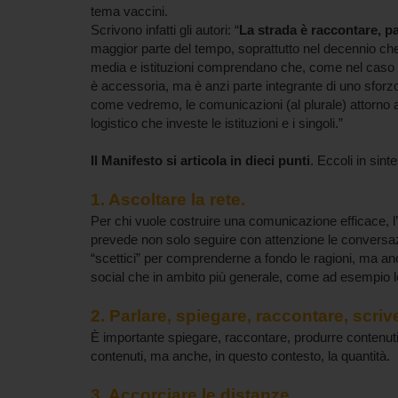
tema vaccini.
Scrivono infatti gli autori: “
La strada è raccontare, pa
maggior parte del tempo, soprattutto nel decennio che
media e istituzioni comprendano che, come nel caso 
è accessoria, ma è anzi parte integrante di uno sforz
come vedremo, le comunicazioni (al plurale) attorno al
logistico che investe le istituzioni e i singoli.”
Il Manifesto si articola in dieci punti
. Eccoli in sinte
1. Ascoltare la rete.
Per chi vuole costruire una comunicazione efficace, l’a
prevede non solo seguire con attenzione le conversazio
“scettici” per comprenderne a fondo le ragioni, ma anc
social che in ambito più generale, come ad esempio l
2. Parlare, spiegare, raccontare, scriv
È importante spiegare, raccontare, produrre contenuti, 
contenuti, ma anche, in questo contesto, la quantità.
3. Accorciare le distanze.