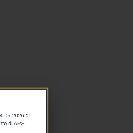
04-05-2026 di
ento di ARS