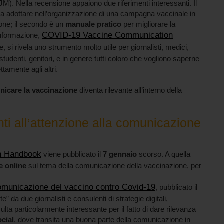
). Nella recensione appaiono due riferimenti interessanti. Il
a adottare nell’organizzazione di una campagna vaccinale in
ione; il secondo è un
manuale pratico
per migliorare la
COVID-19 Vaccine Communication
informazione,
, si rivela uno strumento molto utile per giornalisti, medici,
, studenti, genitori, e in genere tutti coloro che vogliono saperne
tamente agli altri.
icare la vaccinazione
diventa rilevante all’interno della
ti all’attenzione alla comunicazione
n Handbook
viene pubblicato il
7 gennaio
scorso. A quella
e online
sul tema della comunicazione della vaccinazione, per
omunicazione del vaccino contro Covid-19
, pubblicato il
e” da due giornalisti e consulenti di strategie digitali,
lta particolarmente interessante per il fatto di dare rilevanza
cial
, dove transita una buona parte della comunicazione in