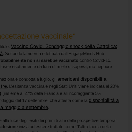
accettazione vaccinale”
Vaccino Covid. Sondaggio shock della Cattolica:
itolo:
rà
. Secondo la ricerca effettuata dall’EngageMinds Hub
probabilmente non si sarebbe vaccinato
contro Covid-19.
non fosse esattamente da luna di miele si sapeva, ma neppure
americani disponibili a
azionale condotta a luglio, gli
 tre
. L’esitanza vaccinale negli Stati Uniti viene indicata al 20%
t
(insieme al 27% della Francia e all’incoraggiante 5%
disponibilità a
sondaggio del 17 settembre, che attesta come la
i da maggio a settembre
.
a luce degli esiti dei primi trial e delle prospettive temporali
’adesione
inizia ad essere trattato come “l’altra faccia della