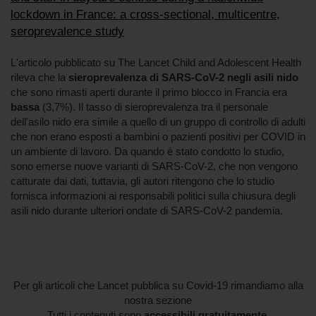
lockdown in France: a cross-sectional, multicentre,
seroprevalence study
L'articolo pubblicato su The Lancet Child and Adolescent Health
rileva che la
sieroprevalenza di SARS-CoV-2 negli asili nido
che sono rimasti aperti durante il primo blocco in Francia era
bassa
(3,7%). Il tasso di sieroprevalenza tra il personale
dell'asilo nido era simile a quello di un gruppo di controllo di adulti
che non erano esposti a bambini o pazienti positivi per COVID in
un ambiente di lavoro. Da quando è stato condotto lo studio,
sono emerse nuove varianti di SARS-CoV-2, che non vengono
catturate dai dati, tuttavia, gli autori ritengono che lo studio
fornisca informazioni ai responsabili politici sulla chiusura degli
asili nido durante ulteriori ondate di SARS-CoV-2 pandemia.
Per gli articoli che Lancet pubblica su Covid-19 rimandiamo alla
nostra sezione
Tutti i contenuti sono
accessibili gratuitamente
.