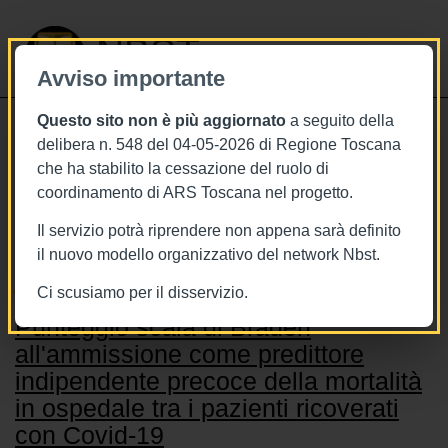
NBST
Avviso importante
Questo sito non è più aggiornato
a seguito della
Toggle
delibera n. 548 del 04-05-2026 di Regione Toscana
navigati
che ha stabilito la cessazione del ruolo di
coordinamento di ARS Toscana nel progetto.
Stai visualizzando gli articoli relativi
a: Ospedalizzazioni
Il servizio potrà riprendere non appena sarà definito
il nuovo modello organizzativo del network Nbst.
Ci scusiamo per il disservizio.
Punteggio scala di Braden
all'ammissione come predittore
indipendente precoce della mortalità
in ospedale tra i pazienti ricoverati
con Covid-19