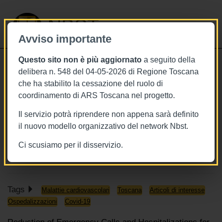
NBST
Avviso importante
Questo sito non è più aggiornato
a seguito della
Toggle
delibera n. 548 del 04-05-2026 di Regione Toscana
navigati
che ha stabilito la cessazione del ruolo di
8/4/2021
coordinamento di ARS Toscana nel progetto.
Riduzione delle chiamate di
Il servizio potrà riprendere non appena sarà definito
emergenza e dei ricoveri per
il nuovo modello organizzativo del network Nbst.
problemi cardiaci durante il
Ci scusiamo per il disservizio.
lockdown in Toscana
Tags
Malattie cardiovascolari
Toscana
Articoli di interesse
Ospedalizzazioni
Covid-19