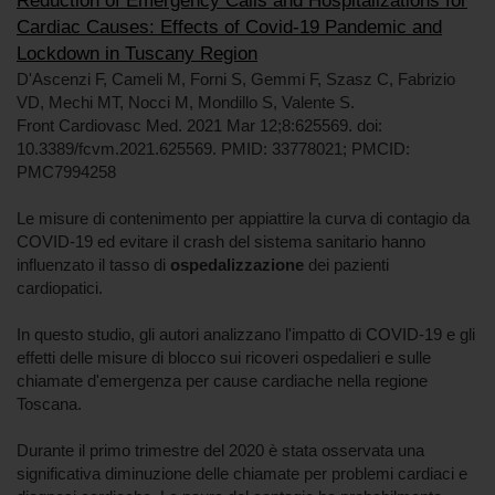
Reduction of Emergency Calls and Hospitalizations for
Cardiac Causes: Effects of Covid-19 Pandemic and
Lockdown in Tuscany Region
D'Ascenzi F, Cameli M, Forni S, Gemmi F, Szasz C, Fabrizio
VD, Mechi MT, Nocci M, Mondillo S, Valente S.
Front Cardiovasc Med. 2021 Mar 12;8:625569. doi:
10.3389/fcvm.2021.625569. PMID: 33778021; PMCID:
PMC7994258
Le misure di contenimento per appiattire la curva di contagio da
COVID-19 ed evitare il crash del sistema sanitario hanno
influenzato il tasso di
ospedalizzazione
dei pazienti
cardiopatici.
In questo studio, gli autori analizzano l'impatto di COVID-19 e gli
effetti delle misure di blocco sui ricoveri ospedalieri e sulle
chiamate d'emergenza per cause cardiache nella regione
Toscana.
Durante il primo trimestre del 2020 è stata osservata una
significativa diminuzione delle chiamate per problemi cardiaci e