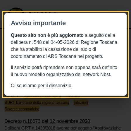
NBST
Avviso importante
Questo sito non è più aggiornato
a seguito della
Toggle
delibera n. 548 del 04-05-2026 di Regione Toscana
navigati
che ha stabilito la cessazione del ruolo di
12/11/2020
coordinamento di ARS Toscana nel progetto.
Decreto n.18673 del 12 novembre
Il servizio potrà riprendere non appena sarà definito
2020
il nuovo modello organizzativo del network Nbst.
Ci scusiamo per il disservizio.
Tags
Antibiotico-resistenza
Toscana
BURT Bollettino della regione toscana
Infezioni
Risorse economiche
Decreto n.18673 del 12 novembre 2020
Delibera GRT n.1439/2018 avente per oggetto “Approvazione