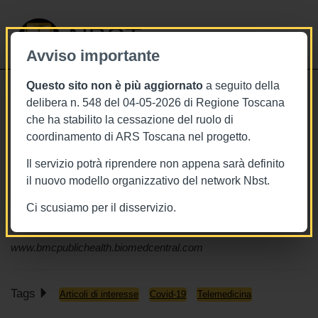
NBST
Avviso importante
Questo sito non è più aggiornato
a seguito della
Toggle
delibera n. 548 del 04-05-2026 di Regione Toscana
navigati
che ha stabilito la cessazione del ruolo di
7/6/2021
coordinamento di ARS Toscana nel progetto.
Efficacia delle misure di
Il servizio potrà riprendere non appena sarà definito
contenimento della diffusione
il nuovo modello organizzativo del network Nbst.
dell’epidemia Covid-19: una
Ci scusiamo per il disservizio.
revisione sistematica
www.bmcpublichealth.biomedcentral.com
Tags
Articoli di interesse
Covid-19
Telemedicina