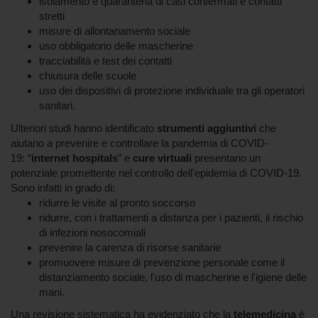
isolamento e quarantena di casi confermati e contatti
stretti
misure di allontanamento sociale
uso obbligatorio delle mascherine
tracciabilità e test dei contatti
chiusura delle scuole
uso dei dispositivi di protezione individuale tra gli operatori
sanitari.
Ulteriori studi hanno identificato
strumenti aggiuntivi
che
aiutano a prevenire e controllare la pandemia di COVID-
19: “
internet hospitals
” e
cure virtuali
presentano un
potenziale promettente nel controllo dell'epidemia di COVID-19.
Sono infatti in grado di:
ridurre le visite al pronto soccorso
ridurre, con i trattamenti a distanza per i pazienti, il rischio
di infezioni nosocomiali
prevenire la carenza di risorse sanitarie
promuovere misure di prevenzione personale come il
distanziamento sociale, l'uso di mascherine e l'igiene delle
mani.
Una revisione sistematica ha evidenziato che la
telemedicina
è