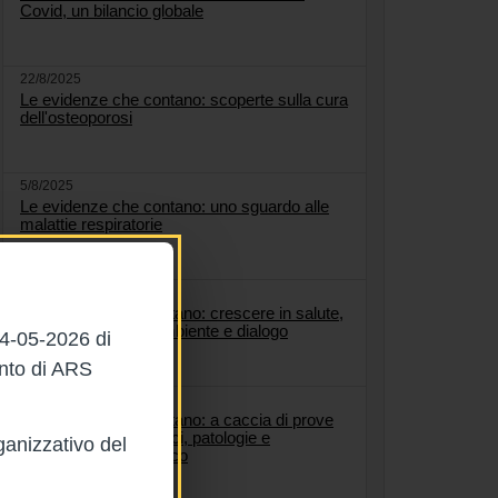
Covid, un bilancio globale
22/8/2025
Le evidenze che contano: scoperte sulla cura
dell'osteoporosi
5/8/2025
Le evidenze che contano: uno sguardo alle
malattie respiratorie
28/7/2025
Le evidenze che contano: crescere in salute,
tra alimentazione, ambiente e dialogo
04-05-2026 di
ento di ARS
15/7/2025
Le evidenze che contano: a caccia di prove
scientifiche tra farmaci, patologie e
ganizzativo del
cambiamento climatico