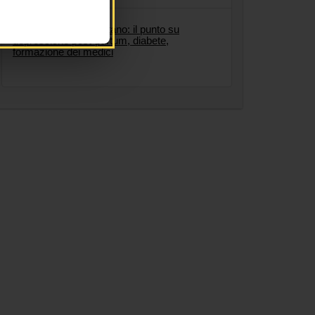
7/7/2025
Le evidenze che contano: il punto su
depressione post-partum, diabete,
formazione dei medici