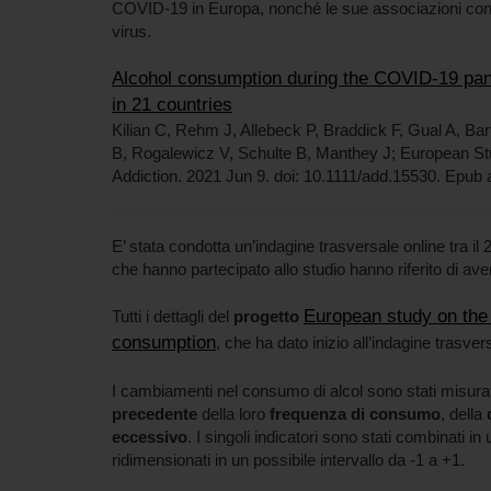
COVID-19 in Europa, nonché le sue associazioni con
virus.
Alcohol consumption during the COVID-19 pand
in 21 countries
Kilian C, Rehm J, Allebeck P, Braddick F, Gual A, Bar
B, Rogalewicz V, Schulte B, Manthey J; European 
Addiction. 2021 Jun 9. doi: 10.1111/add.15530. Epub 
E’ stata condotta un’indagine trasversale online tra il 2
che hanno partecipato allo studio hanno riferito di ave
European study on the
Tutti i dettagli del
progetto
consumption
, che ha dato inizio all’indagine trasver
I cambiamenti nel consumo di alcol sono stati misurati
precedente
della loro
frequenza di consumo
, della
eccessivo
. I singoli indicatori sono stati combinati 
ridimensionati in un possibile intervallo da -1 a +1.