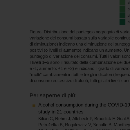
Figura. Distribuzione del punteggio aggregato di vari
variazione dei consumi basata sulla variabile continua c
di diminuzione) indicano una diminuzione del puntegg
positivi (o livelli di aumento) indicano un aumento. Un 
punteggio di variazione dei consumi. Tutti i valori son
I livelli 1–6 sono il risultato della combinazione dei du
e -1; aumento: +1 e +2) e indicano il grado di variazio
"molti" cambiamenti in tutti e tre gli indicatori (frequ
di consumo eccessivo di alcol), tutti gli altri livelli 
Per saperne di più:
Alcohol consumption during the COVID-19 
study in 21 countries
Kilian C, Rehm J, Allebeck P, Braddick F, Gual A
Petruželka B, Rogalewicz V, Schulte B, Manthe