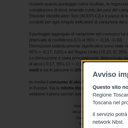
Usando questo punteggio come risultato, le regression
complessivo di alcol, tenendo conto dei pesi del cam
Disorder Identification Test (AUDIT-C)] e il paese di 
condotti per ogni singolo indicatore di variazione dei
Il punteggio aggregato di variazione del consumo ha 
[intervallo di confidenza (CI) al 95% = -0,18, -0,10].
Diminuzioni statisticamente significative sono state ris
95% = -0,17, 0,01) e del Regno Unito (+0,10, IC 95% 
La diminuzione è stata principalmente determinata d
di alcol (-0,17, 95% CI = -0,20, -0,14). I
cali dei con
medi
e tra le persone in difficoltà.
Avviso im
In media il
consumo di alcol
sembra essere quindi
d
Questo sito no
in Europa. Sia la
ridotta disponibilità di alcol
che l'
a
sebbene il primo sembri aver avuto un impatto maggiore
Regione Toscana
Toscana nel pro
Il servizio pot
network Nbst.