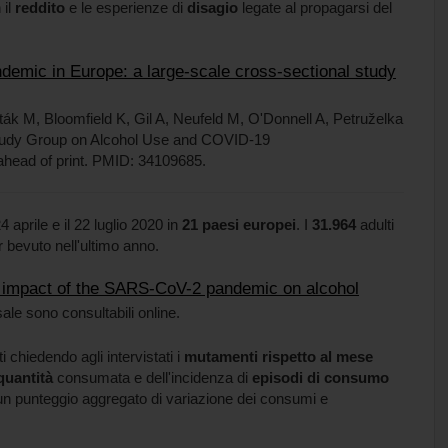
 il
reddito
e le esperienze di
disagio
legate al propagarsi del
emic in Europe: a large-scale cross-sectional study
ták M, Bloomfield K, Gil A, Neufeld M, O'Donnell A, Petruželka
Study Group on Alcohol Use and COVID-19
ahead of print. PMID: 34109685.
4 aprile e il 22 luglio 2020 in
21 paesi europei
. I
31.964
adulti
r bevuto nell'ultimo anno.
 impact of the SARS-CoV-2 pandemic on alcohol
sale sono consultabili online.
 chiedendo agli intervistati i
mutamenti rispetto al mese
quantità
consumata e dell'incidenza di
episodi di consumo
in un punteggio aggregato di variazione dei consumi e