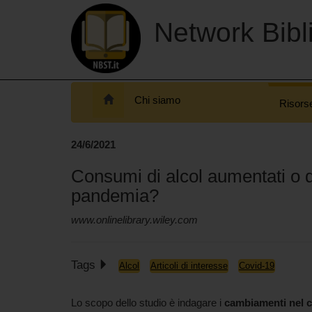
Network Bibli
Chi siamo
Risors
24/6/2021
Consumi di alcol aumentati o d
pandemia?
www.onlinelibrary.wiley.com
Tags
Alcol
Articoli di interesse
Covid-19
Lo scopo dello studio è indagare i
cambiamenti nel c