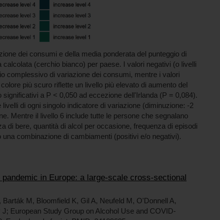
azione dei consumi e della media ponderata del punteggio di
alcolata (cerchio bianco) per paese. I valori negativi (o livelli
io complessivo di variazione dei consumi, mentre i valori
colore più scuro riflette un livello più elevato di aumento del
o significativi a P < 0,050 ad eccezione dell'Irlanda (P = 0,084).
e livelli di ogni singolo indicatore di variazione (diminuzione: -2
ne. Mentre il livello 6 include tutte le persone che segnalano
enza di bere, quantità di alcol per occasione, frequenza di episodi
sono una combinazione di cambiamenti (positivi e/o negativi).
pandemic in Europe: a large-scale cross-sectional
, Barták M, Bloomfield K, Gil A, Neufeld M, O'Donnell A,
y J; European Study Group on Alcohol Use and COVID-