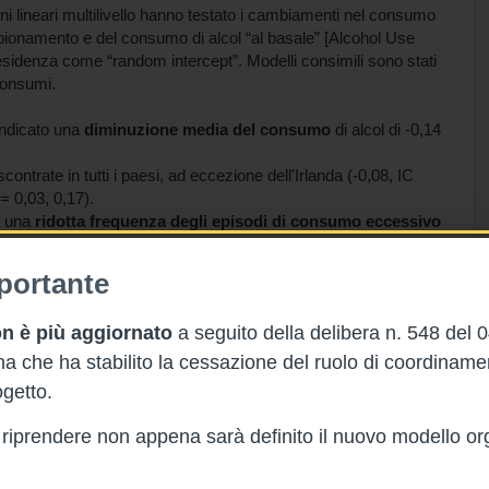
i lineari multilivello hanno testato i cambiamenti nel consumo
pionamento e del consumo di alcol “al basale” [Alcohol Use
residenza come “random intercept”. Modelli consimili sono stati
 consumi.
indicato una
diminuzione media del consumo
di alcol di -0,14
contrate in tutti i paesi, ad eccezione dell'Irlanda (-0,08, IC
= 0,03, 0,17).
a una
ridotta frequenza degli episodi di consumo eccessivo
sumi
sono stati
meno marcati
tra coloro con
redditi bassi o
portante
iminuito durante i primi mesi
della pandemia di COVID-19
n è più aggiornato
a seguito della delibera n. 548 del 
umento del disagio
possono aver influito sul consumo,
 in termini di effetti immediati.
 che ha stabilito la cessazione del ruolo di coordinam
getto.
rà riprendere non appena sarà definito il nuovo modello or