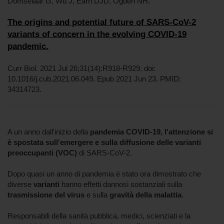
Domselaar G, Wu J, Earn DJD, Ogden NH.
The origins and potential future of SARS-CoV-2
variants of concern in the evolving COVID-19
pandemic.
Curr Biol. 2021 Jul 26;31(14):R918-R929. doi:
10.1016/j.cub.2021.06.049. Epub 2021 Jun 23. PMID:
34314723.
A un anno dall'inizio della
pandemia COVID-19, l'attenzione si
è spostata sull'emergere e sulla diffusione delle varianti
preoccupanti (VOC)
di SARS-CoV-2.
Dopo quasi un anno di pandemia è stato ora dimostrato che
diverse
varianti
hanno effetti dannosi sostanziali sulla
trasmissione del virus
e sulla
gravità della malattia
.
Responsabili della sanità pubblica, medici, scienziati e la