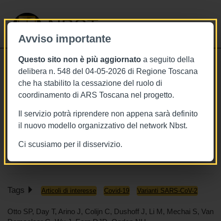
NBST
Avviso importante
Questo sito non è più aggiornato
a seguito della
Toggle
delibera n. 548 del 04-05-2026 di Regione Toscana
navigati
che ha stabilito la cessazione del ruolo di
29/7/2021
coordinamento di ARS Toscana nel progetto.
Pandemia da Covid-19, cosa
Il servizio potrà riprendere non appena sarà definito
sappiamo delle varianti di
il nuovo modello organizzativo del network Nbst.
preoccupazione (VoC)
Ci scusiamo per il disservizio.
www.iss.it
Tags
Articoli di interesse
Covid-19
Varianti SARS-CoV-2
Otto SP, Day T, Arino J, Colijn C, Dushoff J, Li M, Mechai S, Van