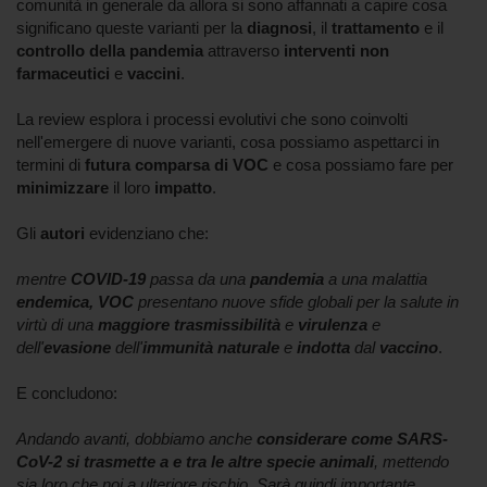
comunità in generale da allora si sono affannati a capire cosa
significano queste varianti per la
diagnosi
, il
trattamento
e il
controllo della pandemia
attraverso
interventi non
farmaceutici
e
vaccini
.
La review esplora i processi evolutivi che sono coinvolti
nell'emergere di nuove varianti, cosa possiamo aspettarci in
termini di
futura comparsa di VOC
e cosa possiamo fare per
minimizzare
il loro
impatto
.
Gli
autori
evidenziano che:
mentre
COVID-19
passa da una
pandemia
a una malattia
endemica, VOC
presentano nuove sfide globali per la salute in
virtù di una
maggiore trasmissibilità
e
virulenza
e
dell'
evasione
dell'
immunità naturale
e
indotta
dal
vaccino
.
E concludono:
Andando avanti, dobbiamo anche
considerare
come SARS-
CoV-2 si trasmette a e tra le altre specie animali
, mettendo
sia loro che noi a ulteriore rischio. Sarà quindi importante