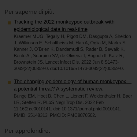
Per saperne di più:
Tracking the 2022 monkeypox outbreak with
epidemiological data in real-time
.
Kraemer MUG, Tegally H, Pigott DM, Dasgupta A, Sheldon
J, Wilkinson E, Schultheiss M, Han A, Oglia M, Marks S,
Kanner J, O'Brien K, Dandamudi S, Rader B, Sewalk K,
Bento AI, Scarpino SV, de Oliveira T, Bogoch II, Katz R,
Brownstein JS. Lancet Infect Dis. 2022 Jun 8:S1473-
3099(22)00359-0. doi:10.1016/S1473-3099(22)00359-0.
The changing epidemiology of human monkeypox—
a potential threat? A systematic review
.
Bunge EM, Hoet B, Chen L, Lienert F, Weidenthaler H, Baer
LR, Steffen R. PLoS Negl Trop Dis. 2022 Feb
11;16(2):e0010141. doi: 10.1371/journal.pntd.0010141.
PMID: 35148313; PMCID: PMC8870502.
Per approfondire: