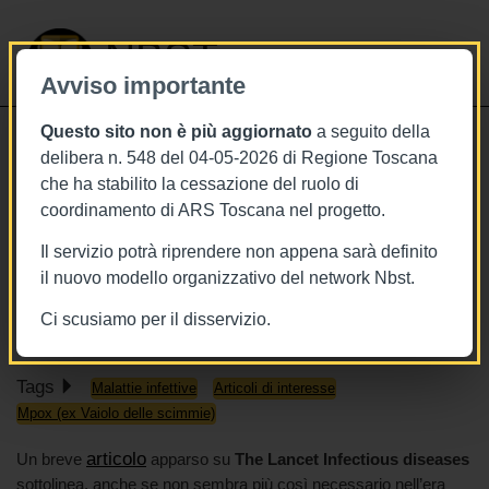
NBST
Avviso importante
Questo sito non è più aggiornato
a seguito della
Toggle
delibera n. 548 del 04-05-2026 di Regione Toscana
navigati
che ha stabilito la cessazione del ruolo di
9/6/2022
coordinamento di ARS Toscana nel progetto.
Vaiolo delle scimmie, monitorare la
Il servizio potrà riprendere non appena sarà definito
diffusione attraverso i dati in tempo
il nuovo modello organizzativo del network Nbst.
reale
Ci scusiamo per il disservizio.
Tags
Malattie infettive
Articoli di interesse
Mpox (ex Vaiolo delle scimmie)
articolo
Un breve
apparso su
The Lancet Infectious diseases
sottolinea, anche se non sembra più così necessario nell’era