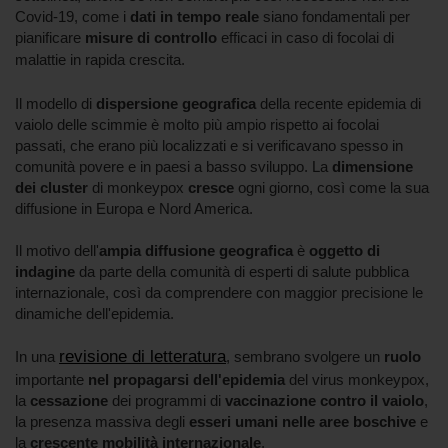
Covid-19, come i
dati in tempo reale
siano fondamentali per
pianificare
misure di controllo
efficaci in caso di focolai di
malattie in rapida crescita.
Il modello di
dispersione geografica
della recente epidemia di
vaiolo delle scimmie è molto più ampio rispetto ai focolai
passati, che erano più localizzati e si verificavano spesso in
comunità povere e in paesi a basso sviluppo. La
dimensione
dei cluster
di monkeypox
cresce
ogni giorno, così come la sua
diffusione in Europa e Nord America.
Il motivo dell'
ampia diffusione geografica
è
oggetto di
indagine
da parte della comunità di esperti di salute pubblica
internazionale, così da comprendere con maggior precisione le
dinamiche dell'epidemia.
revisione di letteratura
In una
, sembrano svolgere un
ruolo
importante
nel propagarsi dell'epidemia
del virus monkeypox,
la
cessazione
dei programmi di
vaccinazione contro il vaiolo
,
la presenza massiva degli
esseri umani nelle aree boschive
e
la
crescente mobilità internazionale
.