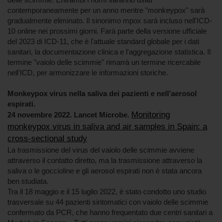
contemporaneamente per un anno mentre "monkeypox" sarà
gradualmente eliminato. Il sinonimo mpox sarà incluso nell'ICD-
10 online nei prossimi giorni. Farà parte della versione ufficiale
del 2023 di ICD-11, che è l'attuale standard globale per i dati
sanitari, la documentazione clinica e l'aggregazione statistica. Il
termine "vaiolo delle scimmie" rimarrà un termine ricercabile
nell'ICD, per armonizzare le informazioni storiche.
Monkeypox virus nella saliva dei pazienti e nell’aerosol
espirati.
Monitoring
24 novembre 2022. Lancet Microbe.
monkeypox virus in saliva and air samples in Spain: a
cross-sectional study
La trasmissione del virus del vaiolo delle scimmie avviene
attraverso il contatto diretto, ma la trasmissione attraverso la
saliva o le goccioline e gli aerosol espirati non è stata ancora
ben studiata.
Tra il 18 maggio e il 15 luglio 2022, è stato condotto uno studio
trasversale su 44 pazienti sintomatici con vaiolo delle scimmie
confermato da PCR, che hanno frequentato due centri sanitari a