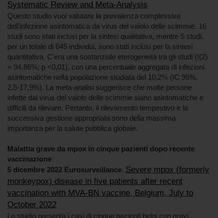
Systematic Review and Meta-Analysis
Questo studio vuol valutare la prevalenza complessiva
dell'infezione asintomatica da virus del vaiolo delle scimmie. 16
studi sono stati inclusi per la sintesi qualitativa, mentre 5 studi,
per un totale di 645 individui, sono stati inclusi per la sintesi
quantitativa. C'era una sostanziale eterogeneità tra gli studi (I(2)
= 94,86%; p <0,01), con una percentuale aggregata di infezioni
asintomatiche nella popolazione studiata del 10,2% (IC 95%,
2,5-17,9%). La meta-analisi suggerisce che molte persone
infette dal virus del vaiolo delle scimmie siano asintomatiche e
difficili da rilevare. Pertanto, il rilevamento tempestivo e la
successiva gestione appropriata sono della massima
importanza per la salute pubblica globale.
Malattia grave da mpox in cinque pazienti dopo recente
vaccinazione
Severe mpox (formerly
5 dicembre 2022 Eurosurveillance
.
monkeypox) disease in five patients after recent
vaccination with MVA-BN vaccine, Belgium, July to
October 2022
Lo studio presenta i casi di cinque pazienti belgi con gravi