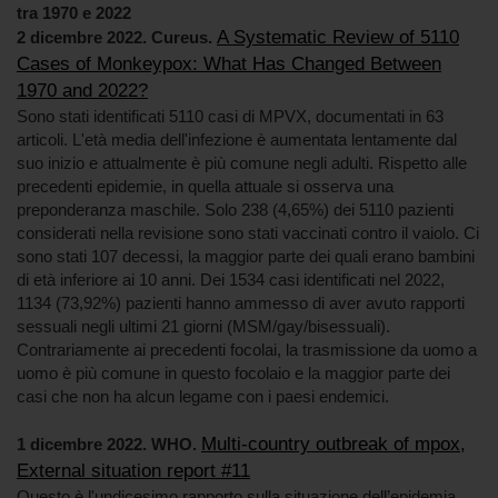
tra 1970 e 2022
A Systematic Review of 5110
2 dicembre 2022. Cureus.
Cases of Monkeypox: What Has Changed Between
1970 and 2022?
Sono stati identificati 5110 casi di MPVX, documentati in 63
articoli. L'età media dell'infezione è aumentata lentamente dal
suo inizio e attualmente è più comune negli adulti. Rispetto alle
precedenti epidemie, in quella attuale si osserva una
preponderanza maschile. Solo 238 (4,65%) dei 5110 pazienti
considerati nella revisione sono stati vaccinati contro il vaiolo. Ci
sono stati 107 decessi, la maggior parte dei quali erano bambini
di età inferiore ai 10 anni. Dei 1534 casi identificati nel 2022,
1134 (73,92%) pazienti hanno ammesso di aver avuto rapporti
sessuali negli ultimi 21 giorni (MSM/gay/bisessuali).
Contrariamente ai precedenti focolai, la trasmissione da uomo a
uomo è più comune in questo focolaio e la maggior parte dei
casi che non ha alcun legame con i paesi endemici.
Multi-country outbreak of mpox,
1 dicembre 2022. WHO.
External situation report #11
Questo è l'undicesimo rapporto sulla situazione dell’epidemia