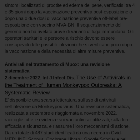
sintomi localizzati di proctite ed edema del pene, verificatisi tra 4
e 35 giorni dopo la vaccinazione preventiva post-esposizione o
dopo una o due dosi di vaccinazione preventiva off-label pre-
esposizione con vaccino MVA-BN. Il sequenziamento del
genoma non ha rivelato prove di varianti di fuga immunitaria. Gli
operatori sanitari e le persone a rischio devono essere
consapevoli delle possibili infezioni che si verificano poco dopo
la vaccinazione e della necessità di altre misure preventive.
Antivirali
nel trattamento di Mpox: una revisione
sistematica
The Use of Antivirals in
2 dicembre 2022. Int J Infect Dis.
the Treatment of Human Monkeypox Outbreaks: A
Systematic Review
E’ disponibile una scarsa letteratura sull'uso di antivirali
nell'infezione da Monkeypox virus. Una revisione sistematica,
realizzata a settembre e riaggiornata a novembre 2022,
raccoglie tutte le evidenze sui vari antivirali utilizzati, sulla loro
efficacia e sicurezza, e riassume i loro meccanismi di azione.
Da un totale di 487 studi identificati da una ricerca in Ovid-
MEDLINE, Scopus, Cochrane Library, Google Scholar e nei