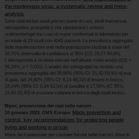
the monkeypox virus: a systematic review and meta-
analysis
Sono stati inclusi studi primari (serie di casi, studi trasversali,
retrospettivi, prospettici) che riportavano i sintomi
orali/orofaringei tra i casi di mpox confermati in laboratorio per
un totale di 19 studi con 4042 pazienti. La prevalenza aggregata
delle manifestazioni orali nella popolazione studiata è stata del
36,75% (intervallo di confidenza al 95% [CI]: 23,77-50,65).
L'eterogeneità è risultata elevata nell'attuale meta-analisi (I(2) =
98,24%; p < 0,001). L'analisi dei sottogruppi ha rivelato una
prevalenza aggregata del 39,96% (95% CI: 21,42-59,91) di mal
di gola, del 24,80% (95% CI: 8,14-46,32) di lesioni in bocca,
18,24% (95% CI: 0,34-52,54) di tonsillite e 17,99% (IC 95%:
15,66-20,43) di eruzione cutanea in bocca dagli studi inclusi.
Mpox, prevenzione dei casi nelle carceri
Mpox prevention and
10 gennaio 2023. OMS Europa
.
control, key recommendations for protecting people
living and working in prison
Mpox ha il potenziale per causare focolai nelle carceri, dove le