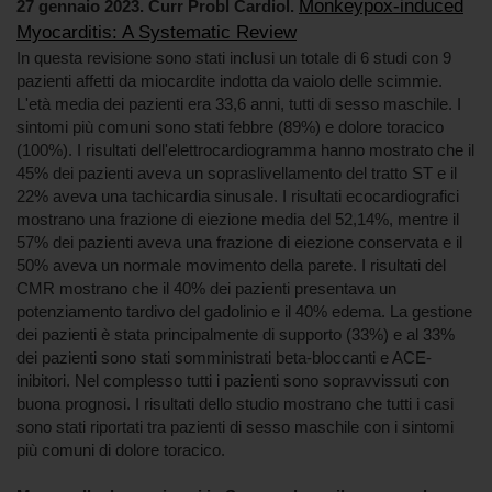
Monkeypox-induced
27 gennaio 2023. Curr Probl Cardiol.
Myocarditis: A Systematic Review
In questa revisione sono stati inclusi un totale di 6 studi con 9
pazienti affetti da miocardite indotta da vaiolo delle scimmie.
L'età media dei pazienti era 33,6 anni, tutti di sesso maschile. I
sintomi più comuni sono stati febbre (89%) e dolore toracico
(100%). I risultati dell'elettrocardiogramma hanno mostrato che il
45% dei pazienti aveva un sopraslivellamento del tratto ST e il
22% aveva una tachicardia sinusale. I risultati ecocardiografici
mostrano una frazione di eiezione media del 52,14%, mentre il
57% dei pazienti aveva una frazione di eiezione conservata e il
50% aveva un normale movimento della parete. I risultati del
CMR mostrano che il 40% dei pazienti presentava un
potenziamento tardivo del gadolinio e il 40% edema. La gestione
dei pazienti è stata principalmente di supporto (33%) e al 33%
dei pazienti sono stati somministrati beta-bloccanti e ACE-
inibitori. Nel complesso tutti i pazienti sono sopravvissuti con
buona prognosi. I risultati dello studio mostrano che tutti i casi
sono stati riportati tra pazienti di sesso maschile con i sintomi
più comuni di dolore toracico.