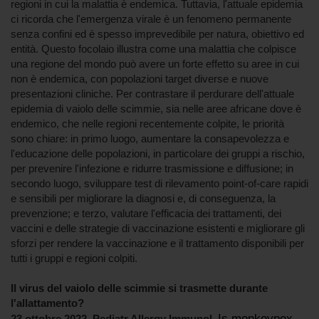
regioni in cui la malattia è endemica. Tuttavia, l'attuale epidemia
ci ricorda che l'emergenza virale è un fenomeno permanente
senza confini ed è spesso imprevedibile per natura, obiettivo ed
entità. Questo focolaio illustra come una malattia che colpisce
una regione del mondo può avere un forte effetto su aree in cui
non è endemica, con popolazioni target diverse e nuove
presentazioni cliniche. Per contrastare il perdurare dell'attuale
epidemia di vaiolo delle scimmie, sia nelle aree africane dove è
endemico, che nelle regioni recentemente colpite, le priorità
sono chiare: in primo luogo, aumentare la consapevolezza e
l'educazione delle popolazioni, in particolare dei gruppi a rischio,
per prevenire l'infezione e ridurre trasmissione e diffusione; in
secondo luogo, sviluppare test di rilevamento point-of-care rapidi
e sensibili per migliorare la diagnosi e, di conseguenza, la
prevenzione; e terzo, valutare l'efficacia dei trattamenti, dei
vaccini e delle strategie di vaccinazione esistenti e migliorare gli
sforzi per rendere la vaccinazione e il trattamento disponibili per
tutti i gruppi e regioni colpiti.
Il virus del vaiolo delle scimmie si trasmette durante
l'allattamento?
Is monkeypox
23 ottobre 2022. Pediatr Allergy Immunol.