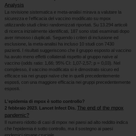
Analysis
La revisione sistematica e meta-analisi mirava a valutare la
sicurezza e l'efficacia del vaccino modificato su mpox
utilizzando studi clinici randomizzati riportati. Su 13.294 articoli
di ricerca inizialmente identificati, 187 sono stati esaminati dopo
aver rimosso i duplicati. Seguendo i criteri di inclusione ed
esclusione, la meta-analisi ha incluso 10 studi con 7430
pazienti. I risultati suggeriscono che il gruppo esposto al vaccino
ha avuto meno effetti collaterali rispetto al gruppo naïve al
vaccino (odds ratio: 1,66; 95% CI: 1,07-2,57; p = 0,03). Nel
complesso, il vaccino modificata si è dimostrato sicuro ed
efficace sia nei gruppi naïve che in quelli precedentemente
esposti, con una maggiore efficacia nei gruppi precedentemente
esposti.
L'epidemia di mpox è sotto controllo?
The end of the mpox
2 febbraio 2023. Lancet Infect Dis.
pandemic?
Il numero ridotto di casi di mpox nei paesi ad alto reddito indica
che l'epidemia è sotto controllo, ma il sostegno ai paesi
endemici rimane cruciale.