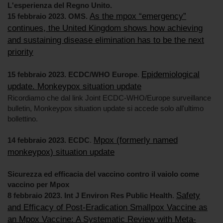
L'esperienza del Regno Unito.
As the mpox “emergency”
15 febbraio 2023. OMS.
continues, the United Kingdom shows how achieving
and sustaining disease elimination has to be the next
priority
Epidemiological
15 febbraio 2023. ECDC/WHO Europe
.
update. Monkeypox situation update
Ricordiamo che dal link Joint ECDC-WHO/Europe surveillance
bulletin, Monkeypox situation update si accede solo all'ultimo
bollettino.
Mpox (formerly named
14 febbraio 2023. ECDC
.
monkeypox) situation update
Sicurezza ed efficacia del vaccino contro il vaiolo come
vaccino per Mpox
Safety
8 febbraio 2023. Int J Environ Res Public Health
.
and Efficacy of Post-Eradication Smallpox Vaccine as
an Mpox Vaccine: A Systematic Review with Meta-