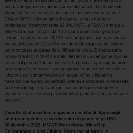
avevano rapporti sessuali con uomini (MSM) (età media 37,5
anni). Campioni non cutanei sono stati raccolti da 29 pazienti
durante la fase acuta dell'infezione. I tassi di rilevamento del
DNA di MPXV nei campioni di plasma, urina e tampone
orofaringeo (rispettivamente 82,3%, 64,7% e 75,0%) erano più
alti nei campioni raccolti da 4 a 6 giorni dopo l'insorgenza dei
sintomi. La presenza di MPXV nei campioni di plasma e urina è
stata analizzata da 11 a 38 giorni dopo l'insorgenza dei sintomi
per monitorare la durata della diffusione virale. È interessante
notare che il DNA MPXV è stato rilevato in un campione di urina
raccolto il giorno 21 in un paziente. La positività prolungata nelle
urine dopo il recupero clinico suggerisce una potenziale fonte di
infezione per contaminazione di acque reflue e liquami e
trasmissione a possibili serbatoi animali e sottolinea la necessità
di ulteriori indagini su campioni non cutanei per estendere e
standardizzare in modo più adeguato il periodo di isolamento del
paziente.
Caratteristiche epidemiologiche e cliniche di Mpox negli
adulti transgender e con diversità di genere negli USA
30 dicembre 2022. MMWR Morb Mortal Wkly Rep.
Epidemiologic and Clinical Features of Mpox in