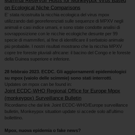
Mammal Reservoir Hosts for Monkeypox Virus Based
on Ecological Niche Comparisons
E' stata ricostruita la nicchia ecologica del virus mpox
utilizzando dati georeferenziati sulle sequenze di MPXV negli
animali e casi indice umani, e sono state condotte analisi di
sovrapposizione con le nicchie ecologiche desunte per 99
specie di mammiferi, al fine di identificare il serbatoio animale
più probabile. I nostri risultati mostrano che la nicchia MPXV
copre tre foreste pluviali africane: il bacino del Congo e le foreste
della Guinea superiore e inferiore.
28 febbraio 2023. ECDC. Gli aggiornamenti epidemiologici
su mpox (vaiolo delle scimmie) sono stati interrotti
.
Updates on mpox can be found in:
Joint ECDC-WHO Regional Office for Europe Mpox
(monkeypox) Surveillance Bulletin
Ricordiamo che dal link Joint ECDC-WHO/Europe surveillance
bulletin, Monkeypox situation update si accede solo all'ultimo
bollettino.
Mpox, nuova epidemia o fake news?