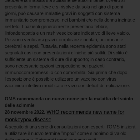
Sebbene la malattia sia solitamente autolimitante, ovvero si
presenta in forma lieve e si risolve da sola nel giro di pochi
giorni, può causare malattie gravi in ​​soggetti con sistema
immunitario compromesso, nei bambini e/o nella donna incinta e
nel feto. I pazienti generalmente presentano febbre,
linfoadenopatia e un rash vescicolare indicativo di lieve vaiolo.
Possono verificarsi gravi complicanze oculari, polmonari e
cerebrali e sepsi. Tuttavia, nella recente epidemia sono stati
segnalati casi con presentazioni cliniche più sottili. Di solito è
sufficiente un sistema di cure di supporto; in caso contrario,
sono necessarie opzioni terapeutiche nei pazienti
immunocompromessi o con comorbilità. Sia prima che dopo
l'esposizione è possibile utilizzare un vaccino con virus
vaccinico infettivo modificato e vivo con deficit di replicazione.
OMS raccomanda un nuovo nome per la malattia del vaiolo
delle scimmie
WHO recommends new name for
28 novembre 2022.
monkeypox disease
A seguito di una serie di consultazioni con esperti, l'OMS inizierà
a utilizzare il nuovo termine "mpox" come sinonimo di vaiolo
delle scimmie. Entrambi i nomi saranno usati