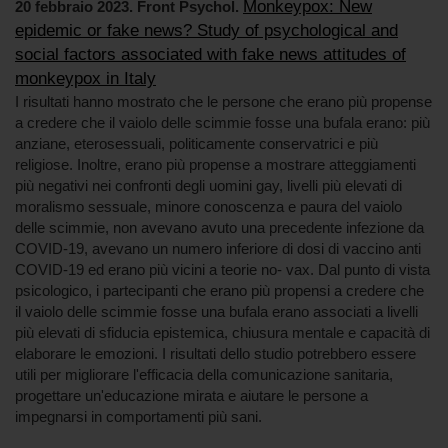
Monkeypox: New
20 febbraio 2023. Front Psychol.
epidemic or fake news? Study of psychological and
social factors associated with fake news attitudes of
monkeypox in Italy
I risultati hanno mostrato che le persone che erano più propense
a credere che il vaiolo delle scimmie fosse una bufala erano: più
anziane, eterosessuali, politicamente conservatrici e più
religiose. Inoltre, erano più propense a mostrare atteggiamenti
più negativi nei confronti degli uomini gay, livelli più elevati di
moralismo sessuale, minore conoscenza e paura del vaiolo
delle scimmie, non avevano avuto una precedente infezione da
COVID-19, avevano un numero inferiore di dosi di vaccino anti
COVID-19 ed erano più vicini a teorie no- vax. Dal punto di vista
psicologico, i partecipanti che erano più propensi a credere che
il vaiolo delle scimmie fosse una bufala erano associati a livelli
più elevati di sfiducia epistemica, chiusura mentale e capacità di
elaborare le emozioni. I risultati dello studio potrebbero essere
utili per migliorare l'efficacia della comunicazione sanitaria,
progettare un'educazione mirata e aiutare le persone a
impegnarsi in comportamenti più sani.