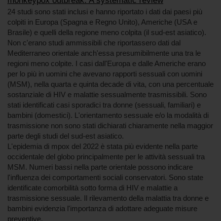
monkeypox outbreak. A systematic review
24 studi sono stati inclusi e hanno riportato i dati dai paesi più
colpiti in Europa (Spagna e Regno Unito), Americhe (USA e
Brasile) e quelli della regione meno colpita (il sud-est asiatico).
Non c'erano studi ammissibili che riportassero dati dal
Mediterraneo orientale anch'essa presumibilmente una tra le
regioni meno colpite. I casi dall'Europa e dalle Americhe erano
per lo più in uomini che avevano rapporti sessuali con uomini
(MSM), nella quarta e quinta decade di vita, con una percentuale
sostanziale di HIV e malattie sessualmente trasmissibili. Sono
stati identificati casi sporadici tra donne (sessuali, familiari) e
bambini (domestici). L'orientamento sessuale e/o la modalità di
trasmissione non sono stati dichiarati chiaramente nella maggior
parte degli studi del sud-est asiatico.
L'epidemia di mpox del 2022 è stata più evidente nella parte
occidentale del globo principalmente per le attività sessuali tra
MSM. Numeri bassi nella parte orientale possono indicare
l'influenza dei comportamenti sociali conservatori. Sono state
identificate comorbilità sotto forma di HIV e malattie a
trasmissione sessuale. Il rilevamento della malattia tra donne e
bambini evidenzia l'importanza di adottare adeguate misure
preventive.