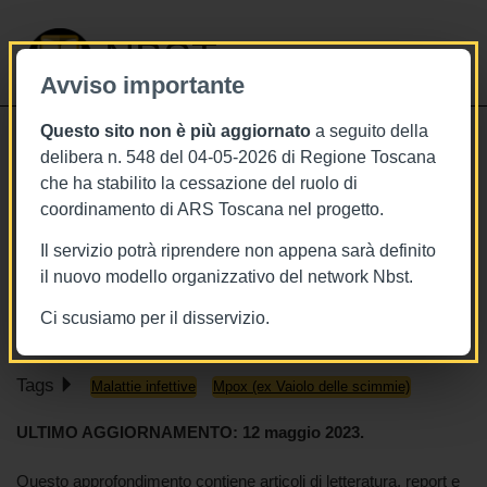
NBST
Avviso importante
Questo sito non è più aggiornato
a seguito della
Toggle
delibera n. 548 del 04-05-2026 di Regione Toscana
navigati
che ha stabilito la cessazione del ruolo di
12/5/2023
coordinamento di ARS Toscana nel progetto.
Mpox (vaiolo delle scimmie), cosa
Il servizio potrà riprendere non appena sarà definito
sappiamo su casi, sintomi,
il nuovo modello organizzativo del network Nbst.
trasmissione e cura
Ci scusiamo per il disservizio.
Tags
Malattie infettive
Mpox (ex Vaiolo delle scimmie)
ULTIMO AGGIORNAMENTO: 12 maggio 2023.
Questo approfondimento contiene articoli di letteratura, report e