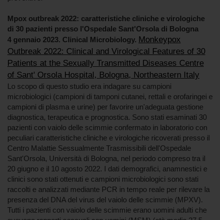
Mpox outbreak 2022: caratteristiche cliniche e virologiche
di 30 pazienti presso l'Ospedale Sant'Orsola di Bologna
Monkeypox
4 gennaio 2023. Clinical Microbiology.
Outbreak 2022: Clinical and Virological Features of 30
Patients at the Sexually Transmitted Diseases Centre
of Sant' Orsola Hospital, Bologna, Northeastern Italy
Lo scopo di questo studio era indagare su campioni
microbiologici (campioni di tamponi cutanei, rettali e orofaringei e
campioni di plasma e urine) per favorire un'adeguata gestione
diagnostica, terapeutica e prognostica. Sono stati esaminati 30
pazienti con vaiolo delle scimmie confermato in laboratorio con
peculiari caratteristiche cliniche e virologiche ricoverati presso il
Centro Malattie Sessualmente Trasmissibili dell'Ospedale
Sant'Orsola, Università di Bologna, nel periodo compreso tra il
20 giugno e il 10 agosto 2022. I dati demografici, anamnestici e
clinici sono stati ottenuti e campioni microbiologici sono stati
raccolti e analizzati mediante PCR in tempo reale per rilevare la
presenza del DNA del virus del vaiolo delle scimmie (MPXV).
Tutti i pazienti con vaiolo delle scimmie erano uomini adulti che