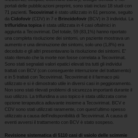
portali delle pubblicazioni preprint, sono stati inclusi 18 studi con
71 pazienti.
Tecovirimat
è stato utilizzato in 61 persone, seguito
da
Cidofovir
(CDV) in 7 e
Brincidofovir
(BCV) in 3 individui. La
trifluridina topica
è stata utilizzata in 4 casi oftalmici in
aggiunta a Tecovirimat. Del totale, 59 (83,1%) hanno riportato
una completa risoluzione dei sintomi, un paziente mostrava un
aumento e una diminuzione dei sintomi, solo uno (1,8%) era
deceduto e gli altri presentavano la risoluzione dei sintomi. E’
stato ritenuto che la morte non fosse correlata a Tecovirimat.
Sono stati segnalati valori epatici elevati tra tutti gli individui
trattati con BCV (con conseguente interruzione del trattamento)
e in 5 trattati con Tecovirimat. Tecovirimat è il farmaco più
utilizzato e si è dimostrato utile in diversi casi in peggioramento.
Non sono stati rilevati problemi di sicurezza importanti durante il
suo utilizzo. La trifluridina a uso topico è stata utilizzata come
opzione terapeutica adiuvante insieme a Tecovirimat. BCV e
CDV sono stati utilizzati raramente, con quest'ultimo spesso
utilizzato a causa dell'indisponibilità di Tecovirimat. A causa di
eventi avversi il trattamento con BCV è stato sospeso.
Revisione sistematica di 5110 casi di vaiolo delle scimmie