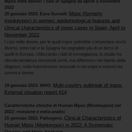
Mpox nelle donne: i casi in Spagna da aprile a novembre
2022
Mpox (formerly
20 gennaio 2023. Euro Surveill.
monkeypox) in women: epidemiological features and
clinical characteristics of mpox cases in Spain, April to
November 2022
.
I casi nelle donne, per le quali mpox potrebbe comportare rischi
diversi, sono rari e la Spagna ha segnalato più di un terzo di
quelli in Europa. Utilizzando i dati di sorveglianza, lo studio ha
rilevato tendenze temporali simili, ma differenze nel ritardo della
diagnosi, nella trasmissione sessuale e nei segni e sintomi tra
uomini e donne.
Multi-country outbreak of mpox,
19 gennaio 2023. WHO.
External situation report #14
Caratteristiche cliniche di Human Mpox (Monkeypox) nel
2022: revisione e meta-analisi
Clinical Characteristics of
15 gennaio 2023. Pathogens.
Human Mpox (Monkeypox) in 2022: A Systematic