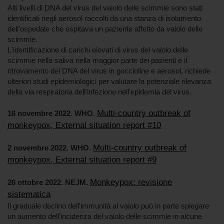
Alti livelli di DNA del virus del vaiolo delle scimmie sono stati
identificati negli aerosol raccolti da una stanza di isolamento
dell'ospedale che ospitava un paziente affetto da vaiolo delle
scimmie.
L'identificazione di carichi elevati di virus del vaiolo delle
scimmie nella saliva nella maggior parte dei pazienti e il
ritrovamento del DNA del virus in goccioline e aerosol, richiede
ulteriori studi epidemiologici per valutare la potenziale rilevanza
della via respiratoria dell'infezione nell'epidemia del virus.
Multi-country outbreak of
16 novembre 2022
.
WHO
.
monkeypox, External situation report #10
Multi-country outbreak of
2 novembre 2022. WHO
.
monkeypox, External situation report #9
Monkeypox: revisione
26 ottobre 2022. NEJM.
sistematica
Il graduale declino dell'immunità al vaiolo può in parte spiegare
un aumento dell'incidenza del vaiolo delle scimmie in alcune