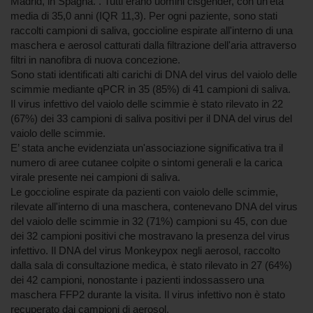
Madrid, in Spagna. . Tutti erano uomini cisgender, con un'età
media di 35,0 anni (IQR 11,3). Per ogni paziente, sono stati
raccolti campioni di saliva, goccioline espirate all'interno di una
maschera e aerosol catturati dalla filtrazione dell'aria attraverso
filtri in nanofibra di nuova concezione.
Sono stati identificati alti carichi di DNA del virus del vaiolo delle
scimmie mediante qPCR in 35 (85%) di 41 campioni di saliva.
Il virus infettivo del vaiolo delle scimmie è stato rilevato in 22
(67%) dei 33 campioni di saliva positivi per il DNA del virus del
vaiolo delle scimmie.
E’ stata anche evidenziata un'associazione significativa tra il
numero di aree cutanee colpite o sintomi generali e la carica
virale presente nei campioni di saliva.
Le goccioline espirate da pazienti con vaiolo delle scimmie,
rilevate all'interno di una maschera, contenevano DNA del virus
del vaiolo delle scimmie in 32 (71%) campioni su 45, con due
dei 32 campioni positivi che mostravano la presenza del virus
infettivo. Il DNA del virus Monkeypox negli aerosol, raccolto
dalla sala di consultazione medica, è stato rilevato in 27 (64%)
dei 42 campioni, nonostante i pazienti indossassero una
maschera FFP2 durante la visita. Il virus infettivo non è stato
recuperato dai campioni di aerosol.