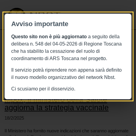
NBST
Avviso importante
Questo sito non è più aggiornato
a seguito della
Toggle
delibera n. 548 del 04-05-2026 di Regione Toscana
navigati
che ha stabilito la cessazione del ruolo di
coordinamento di ARS Toscana nel progetto.
Stai visualizzando gli articoli relativi
a: Mpox (ex Vaiolo delle scimmie)
Il servizio potrà riprendere non appena sarà definito
il nuovo modello organizzativo del network Nbst.
Ci scusiamo per il disservizio.
Mpox, il ministero della Salute
aggiorna la strategia vaccinale
18/2/2025
Il Ministero ha fornito nuove indicazioni che saranno aggiornate