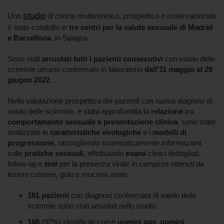
studio
Uno
di coorte multicentrico, prospettico e osservazionale
è stato condotto in
tre centri per la salute sessuale di Madrid
e Barcellona
, in Spagna.
Sono stati
arruolati tutti i pazienti consecutivi
con vaiolo delle
scimmie umano confermato in laboratorio
dall'11 maggio al 29
giugno 2022
.
Nella valutazione prospettica dei pazienti con nuova diagnosi di
vaiolo delle scimmie, è stata approfondita la
relazione
tra
comportamento sessuale e presentazione clinica
, sono state
analizzate le
caratteristiche virologiche
e i
modelli di
progressione
, raccogliendo sistematicamente informazioni
sulle
pratiche sessuali
, effettuando
esami
clinici dettagliati,
follow-up e
test
per la presenza virale in campioni ottenuti da
lesioni cutanee, gola e mucosa anale.
181 pazienti
con diagnosi confermata di vaiolo delle
scimmie sono stati arruolati nello studio.
166
(92%) identificati come
uomini gay
,
uomini