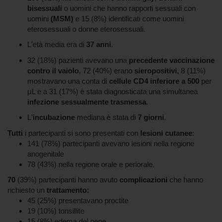
bisessuali
o uomini che hanno rapporti sessuali con
uomini
(MSM)
e 15 (8%) identificati come uomini
eterosessuali o donne eterosessuali.
L'età media era di
37 anni
.
32 (18%) pazienti avevano una
precedente vaccinazione
contro il vaiolo
, 72 (40%) erano
sieropositivi,
8 (11%)
mostravano una conta di
cellule CD4 inferiore a 500
per
μL e a 31 (17%) è stata diagnosticata una simultanea
infezione sessualmente trasmessa
.
L'
incubazione
mediana è stata di
7 giorni
.
Tutti
i partecipanti si sono presentati con
lesioni cutanee
:
141 (78%) partecipanti avevano lesioni nella regione
anogenitale
78 (43%) nella regione orale e periorale.
70
(39%) partecipanti hanno avuto
complicazioni
che hanno
richiesto un
trattamento:
45 (25%) presentavano proctite
19 (10%) tonsillite
15 (8%) edema del pene