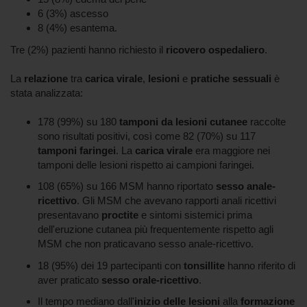
6 (3%) ascesso
8 (4%) esantema.
Tre (2%) pazienti hanno richiesto il
ricovero ospedaliero
.
La
relazione
tra
carica virale
,
lesioni
e
pratiche sessuali
è
stata analizzata:
178 (99%) su 180
tamponi da lesioni cutanee
raccolte
sono risultati positivi, così come 82 (70%) su 117
tamponi faringei
. La
carica virale
era maggiore nei
tamponi delle lesioni rispetto ai campioni faringei.
108 (65%) su 166 MSM hanno riportato
sesso anale-
ricettivo
. Gli MSM che avevano rapporti anali ricettivi
presentavano
proctite
e sintomi sistemici prima
dell'eruzione cutanea più frequentemente rispetto agli
MSM che non praticavano sesso anale-ricettivo.
18 (95%) dei 19 partecipanti con
tonsillite
hanno riferito di
aver praticato
sesso orale-ricettivo
.
Il tempo mediano dall'
inizio delle lesioni
alla
formazione