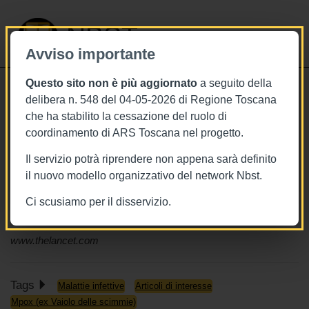
NBST
Avviso importante
Questo sito non è più aggiornato
a seguito della
Toggle
delibera n. 548 del 04-05-2026 di Regione Toscana
navigati
che ha stabilito la cessazione del ruolo di
5/9/2022
coordinamento di ARS Toscana nel progetto.
Monkeypox, uno studio spagnolo
Il servizio potrà riprendere non appena sarà definito
descrive le lesioni più frequenti e fa
il nuovo modello organizzativo del network Nbst.
ipotesi su periodo di incubazione e
Ci scusiamo per il disservizio.
modalità di trasmissione
www.thelancet.com
Tags
Malattie infettive
Articoli di interesse
Mpox (ex Vaiolo delle scimmie)