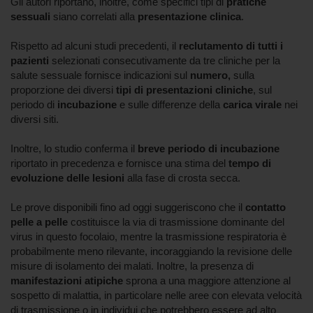
Gli autori riportano, inoltre, come specifici tipi di
pratiche
sessuali
siano correlati alla
presentazione clinica
.
Rispetto ad alcuni studi precedenti, il
reclutamento di tutti i
pazienti
selezionati consecutivamente da tre cliniche per la
salute sessuale fornisce indicazioni sul
numero,
sulla
proporzione dei diversi
tipi di presentazioni cliniche
, sul
periodo di
incubazione
e sulle differenze della
carica virale
nei
diversi siti.
Inoltre, lo studio conferma il
breve periodo di incubazione
riportato in precedenza e fornisce una stima del
tempo di
evoluzione delle lesioni
alla fase di crosta secca.
Le prove disponibili fino ad oggi suggeriscono che il
contatto
pelle a pelle
costituisce la via di trasmissione dominante del
virus in questo focolaio, mentre la trasmissione respiratoria è
probabilmente meno rilevante, incoraggiando la revisione delle
misure di isolamento dei malati. Inoltre, la presenza di
manifestazioni atipiche
sprona a una maggiore attenzione al
sospetto di malattia, in particolare nelle aree con elevata velocità
di trasmissione o in individui che potrebbero essere ad alto