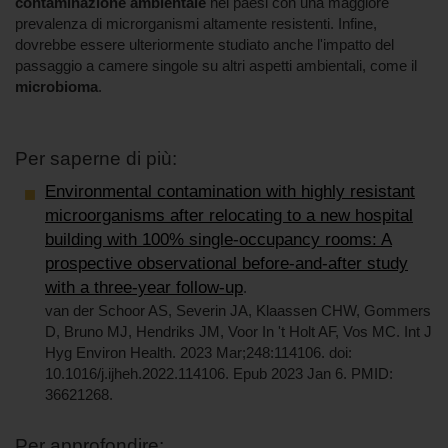
contaminazione ambientale
nei paesi con una maggiore
prevalenza di microrganismi altamente resistenti. Infine,
dovrebbe essere ulteriormente studiato anche l'impatto del
passaggio a camere singole su altri aspetti ambientali, come il
microbioma
.
Per saperne di più:
Environmental contamination with highly resistant
microorganisms after relocating to a new hospital
building with 100% single-occupancy rooms: A
prospective observational before-and-after study
with a three-year follow-up
.
van der Schoor AS, Severin JA, Klaassen CHW, Gommers
D, Bruno MJ, Hendriks JM, Voor In 't Holt AF, Vos MC. Int J
Hyg Environ Health. 2023 Mar;248:114106. doi:
10.1016/j.ijheh.2022.114106. Epub 2023 Jan 6. PMID:
36621268.
Per approfondire: