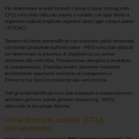
Per determinare le unità formanti colonie (colony forming units -
CFU) sono state utilizzate piastre a contatto con agar diretto a
organismi replicati (replicate organism direct agar contact-plates
- RODAC).
Tamponi di cotone preumidificati con soluzione salina tamponata
con fosfati (phosphate buffered saline - PBS) sono stati utilizzati
per determinare la presenza di
Staphylococcus aureus
resistente alla meticillina,
Pseudomonas aeruginosa
produttore
di carbapenemasi,
Enterobacterales
altamente resistente,
Acinetobacter baumannii
resistente ai carbapenemi e
Enterococcus faecium
resistente alla vancomicina.
Tutti gli isolati identificati sono stati sottoposti a sequenziamento
dell'intero genoma (whole genome sequencing - WGS)
utilizzando la tecnologia Illumina.
Unità formanti colonie (CFU)
nell’ambiente
In totale, sono stati campionati
4993 ambienti ospedalieri
, 724