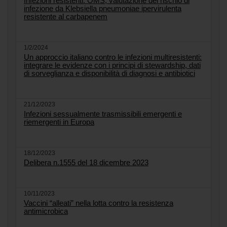
Infezioni resistenti. OMS, valutazione del rischio di
infezione da Klebsiella pneumoniae ipervirulenta
resistente al carbapenem
1/2/2024
Un approccio italiano contro le infezioni multiresistenti:
integrare le evidenze con i principi di stewardship, dati
di sorveglianza e disponibilità di diagnosi e antibiotici
21/12/2023
Infezioni sessualmente trasmissibili emergenti e
riemergenti in Europa
18/12/2023
Delibera n.1555 del 18 dicembre 2023
10/11/2023
Vaccini “alleati” nella lotta contro la resistenza
antimicrobica