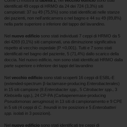
Come ci mostra la
tabella 2
, nel
vecchio edificio
sono stati
identificati 49 ceppi di HRMO da 24 dei 724 (3,3%) siti
campionati: 37 su 49 (75,5%) sono stati identificati nelle stanze
dei pazienti, non nell'anticamera o nel bagno e 44 su 49 (89,8%)
nella parte superiore o inferiore del tappo del lavandino.
Nel
nuovo edificio
sono stati individuati 7 ceppi di HRMO da 5
dei 4269 (0,1%) siti campionati, una diminuzione significativa
rispetto al vecchio ospedale (P <0,001). Tutti e 7 sono stati
identificati nel bagno del paziente, 5 (71,4%) dallo scarico della
doccia. Nel nuovo edificio, non sono stati identificati HRMO dalla
parte superiore o inferiore dei tappi del lavandino
Nel
vecchio edificio
sono stati scoperti 16 ceppi di ESBL-E
(extended-spectrum β-lactamase-producing
Enterobacterales
)
in 15 siti campione (8
Enterobacter spp
., 5
Citrobacter spp
., 3
Klebsiella spp
.), 24 CP-PA (Carbapenemase-producing
Pseudomonas aeruginosa
) in 13 siti di campionamento e 9 CPE
in 5 siti (4 ceppi di
C. freundii
in tre posizioni e 5
Enterobatteri
spp.
isolati in 3 posizioni).
Nel
nuovo edificio
sono stati identificati tre ceppi di