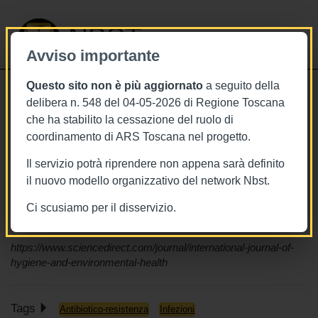
NBST
Avviso importante
Questo sito non è più aggiornato
a seguito della
Toggle
delibera n. 548 del 04-05-2026 di Regione Toscana
navigati
che ha stabilito la cessazione del ruolo di
28/2/2023
coordinamento di ARS Toscana nel progetto.
Come progettare gli ospedali per
Il servizio potrà riprendere non appena sarà definito
contrastare la contaminazione
il nuovo modello organizzativo del network Nbst.
ambientale da microrganismi
Ci scusiamo per il disservizio.
altamente resistenti
https://www.sciencedirect.com/journal/international-journal-of-
hygiene-and-environmental-health
Tags
Antibiotico-resistenza
Infezioni