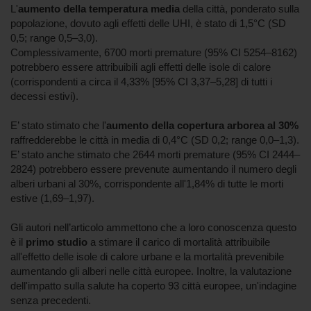
L'
aumento della temperatura media
della città, ponderato sulla
popolazione, dovuto agli effetti delle UHI, è stato di 1,5°C (SD
0,5; range 0,5–3,0).
Complessivamente, 6700 morti premature (95% CI 5254–8162)
potrebbero essere attribuibili agli effetti delle isole di calore
(corrispondenti a circa il 4,33% [95% CI 3,37–5,28] di tutti i
decessi estivi).
E’ stato stimato che l'
aumento della copertura arborea al 30%
raffredderebbe le città in media di 0,4°C (SD 0,2; range 0,0–1,3).
E’ stato anche stimato che 2644 morti premature (95% CI 2444–
2824) potrebbero essere prevenute aumentando il numero degli
alberi urbani al 30%, corrispondente all'1,84% di tutte le morti
estive (1,69–1,97).
Gli autori nell’articolo ammettono che a loro conoscenza questo
è il
primo studio
a stimare il carico di mortalità attribuibile
all'effetto delle isole di calore urbane e la mortalità prevenibile
aumentando gli alberi nelle città europee. Inoltre, la valutazione
dell'impatto sulla salute ha coperto 93 città europee, un'indagine
senza precedenti.