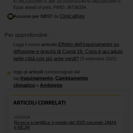
6736(22)02585-5. doi: 10.1016/S0140-6736(22)02585-5.
Epub ahead of print. PMID: 36736334.
ClinicalKey
Accesso per NBST
da
Per approfondire:
Effetto dell'inquinamento su
Leggi il nostro
articolo
diffusione e gravità di Covid-19. Cosa è accaduto
nelle città con più aree verdi?
(9 settembre 2022)
leggi gli
articoli
contrassegnati dal
Inquinamento
Cambiamento
tag
,
climatico
Ambiente
e
15/1/2026
Ricerca scientifica: il meglio del 2025 secondo JAMA
e NEJM