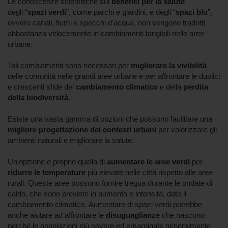
Le conoscenze scientifiche sui
benefici per la salute
degli “
spazi verdi
”, come parchi e giardini, e degli “
spazi blu
”,
ovvero canali, fiumi e specchi d'acqua, non vengono tradotti
abbastanza velocemente in cambiamenti tangibili nelle aree
urbane.
Tali cambiamenti sono necessari per
migliorare la vivibilità
delle comunità nelle grandi aree urbane e per affrontare le duplici
e crescenti sfide del
cambiamento climatico
e della
perdita
della biodiversità
.
Esiste una vasta gamma di opzioni che possono facilitare una
migliore progettazione dei contesti urbani
per valorizzare gli
ambienti naturali e migliorare la salute.
Un’opzione è proprio quella di
aumentare le aree verdi
per
ridurre le temperature
più elevate nelle città rispetto alle aree
rurali. Queste aree possono fornire tregua durante le ondate di
caldo, che sono previste in aumento e intensità, dato il
cambiamento climatico. Aumentare di spazi verdi potrebbe
anche aiutare ad affrontare le
disuguaglianze
che nascono
perché le popolazioni più povere ed emarginate generalmente