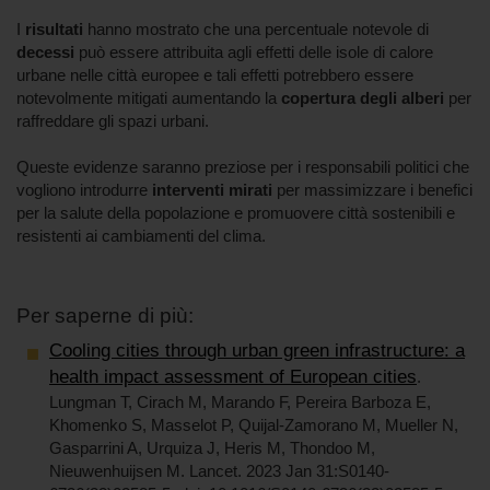
I
risultati
hanno mostrato che una percentuale notevole di
decessi
può essere attribuita agli effetti delle isole di calore
urbane nelle città europee e tali effetti potrebbero essere
notevolmente mitigati aumentando la
copertura degli alberi
per
raffreddare gli spazi urbani.
Queste evidenze saranno preziose per i responsabili politici che
vogliono introdurre
interventi mirati
per massimizzare i benefici
per la salute della popolazione e promuovere città sostenibili e
resistenti ai cambiamenti del clima.
Per saperne di più:
Cooling cities through urban green infrastructure: a
health impact assessment of European cities
.
Lungman T, Cirach M, Marando F, Pereira Barboza E,
Khomenko S, Masselot P, Quijal-Zamorano M, Mueller N,
Gasparrini A, Urquiza J, Heris M, Thondoo M,
Nieuwenhuijsen M. Lancet. 2023 Jan 31:S0140-