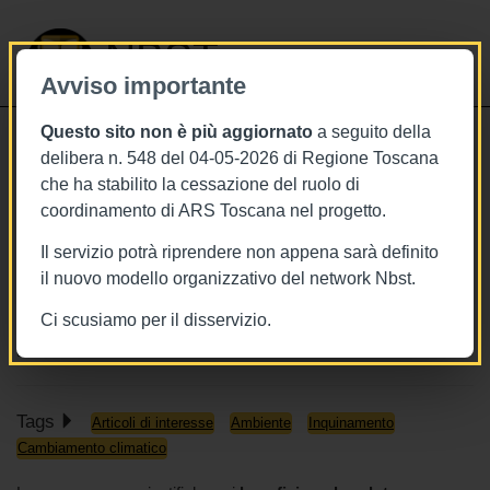
NBST
Avviso importante
Questo sito non è più aggiornato
a seguito della
Toggle
delibera n. 548 del 04-05-2026 di Regione Toscana
navigati
che ha stabilito la cessazione del ruolo di
24/2/2023
coordinamento di ARS Toscana nel progetto.
Gli spazi verdi aiutano a vivere
Il servizio potrà riprendere non appena sarà definito
meglio, più a lungo e a contrastare le
il nuovo modello organizzativo del network Nbst.
isole di calore urbane
Ci scusiamo per il disservizio.
www.thelancet.com
Tags
Articoli di interesse
Ambiente
Inquinamento
Cambiamento climatico