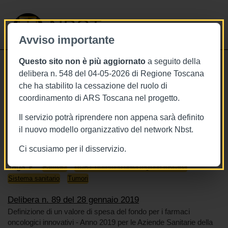
NBST
Avviso importante
Questo sito non è più aggiornato
a seguito della
Toggle
delibera n. 548 del 04-05-2026 di Regione Toscana
navigati
che ha stabilito la cessazione del ruolo di
28/1/2019
coordinamento di ARS Toscana nel progetto.
Deliberazione n. 89 del 28 gennaio
Il servizio potrà riprendere non appena sarà definito
2019
il nuovo modello organizzativo del network Nbst.
Ci scusiamo per il disservizio.
Tags
Farmaci
BURT Bollettino della regione toscana
Sistema sanitario
Tumori
Delibera n. 89 del 28 gennaio 2019
Definizione di un valore di spesa del fondo per i farmaci
oncologici innovativi - Anno 2019 per le Aziende Sanitarie della