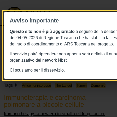
NBST
Avviso importante
Questo sito non è più aggiornato
a seguito della deliber
Toggle
del 04-05-2026 di Regione Toscana che ha stabilito la ce
navigati
del ruolo di coordinamento di ARS Toscana nel progetto.
23/11/2019
Il servizio potrà riprendere non appena sarà definito il nu
23 novembre 2019 - This week in
organizzativo del network Nbst.
The Lancet
Ci scusiamo per il disservizio.
Tags
Articoli di interesse
The Lancet
Tumori
Demenze
Immunoterapia e carcinoma
polmonare a piccole cellule
Immunotherapy: a new era in small-cell lung cancer