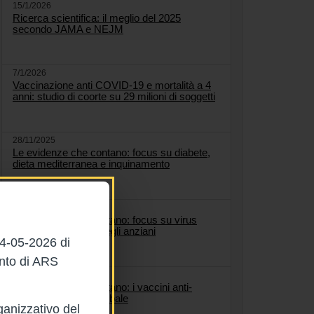
15/1/2026
Ricerca scientifica: il meglio del 2025
secondo JAMA e NEJM
7/1/2026
Vaccinazione anti COVID-19 e mortalità a 4
anni: studio di coorte su 29 milioni di soggetti
28/11/2025
Le evidenze che contano: focus su diabete,
dieta mediterranea e inquinamento
2/9/2025
Le evidenze che contano: focus su virus
west Nile e cadute negli anziani
04-05-2026 di
ento di ARS
28/8/2025
Le evidenze che contano: i vaccini anti-
Covid, un bilancio globale
ganizzativo del