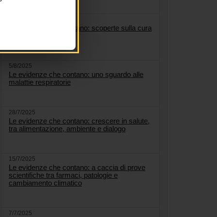
22/8/2025
Le evidenze che contano: scoperte sulla cura
dell'osteoporosi
5/8/2025
Le evidenze che contano: uno sguardo alle
malattie respiratorie
28/7/2025
Le evidenze che contano: crescere in salute,
tra alimentazione, ambiente e dialogo
15/7/2025
Le evidenze che contano: a caccia di prove
scientifiche tra farmaci, patologie e
cambiamento climatico
7/7/2025