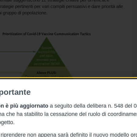
egie pertinenti per vari compiti persuasivi e dare priorità alle
ni gruppo di popolazione.
portante
n è più aggiornato
a seguito della delibera n. 548 del 
 che ha stabilito la cessazione del ruolo di coordinam
getto.
rà riprendere non appena sarà definito il nuovo modello or