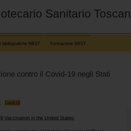
otecario Sanitario Tosca
e bibliografiche NBST
Formazione NBST
ne contro il Covid-19 negli Stati
M
Covid-19
9 Vaccination in the United States
ntale suggeriscono 12 strategie chiave per un'efficace