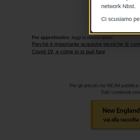
network Nbst.
Ci scusiamo per 
Per approfondire
, leggi la nostra news:
Perché è importante acquisire tecniche di comu
Covid-19, e come lo si può fare
Per gli articoli che NEJM pubblica
Tutti i contenuti so