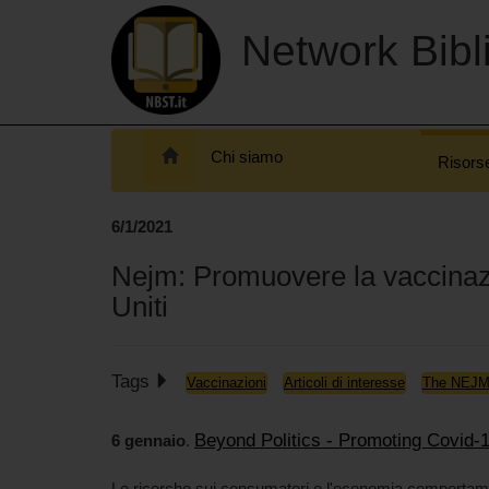
Network Bibli
Chi siamo
Risors
6/1/2021
Nejm: Promuovere la vaccinazio
Uniti
Tags
Vaccinazioni
Articoli di interesse
The NEJ
Beyond Politics - Promoting Covid-1
6 gennaio
.
Le ricerche sui consumatori e l'economia comportame