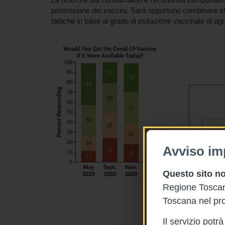
promozione dei vaccini. Sarà opportuno combinare strat
tattiche in base al grado di esitazione vaccinale di og
Avviso im
Questo sito no
Regione Toscana
Toscana nel pro
Il servizio pot