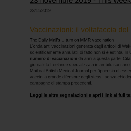
23 novembre 2019 - This week
23/11/2019
Vaccinazioni: il voltafaccia del
The Daily Mail’s U turn on MMR vaccination
L'onda anti vaccinazioni generata dagli articoli di Wak
scientificamente annullati, di fatto non si è estinta. In 
numero di vaccinazioni
da anni a questa parte. Cita
giornalista freelance specializzata in ambito sanitario 
Mail dal British Medical Journal per l'ipocrisia di ess
vaccini a grande difensore degli stessi, senza chieder
campagne di stampa precedenti.
Leggi le altre segnalazioni e apri i link ai full te