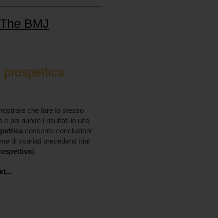
n The BMJ
i prospettica
ostrare che fare lo stesso
e poi riunire i risultati in una
pettica
consente conclusioni
ne di svariati precedenti trial
rospettiva
).
t...