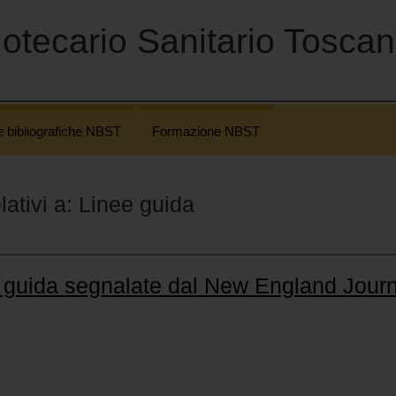
otecario Sanitario Tosca
e bibliografiche NBST
Formazione NBST
elativi a: Linee guida
e guida segnalate dal New England Journ