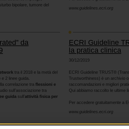
isturbo bipolare, tumore del
www.guidelines.ecri.org
-rated” da
ECRI Guideline TRU
9
la pratica clinica
30/12/2019
etwork
tra il 2018 e la metà del
ECRI Guideline TRUST® (Transp
e e 2 linee guida.
Trustworthiness) è un archivio on
ulla correlazione tra
flessioni e
raccomandazioni e migliori prat
udio sull'associazione tra
Qui abbiamo raccolto le ultime l
nee guida
sull'
attività fisica per
Per accedere gratuitamente a E
www.guidelines.ecri.org