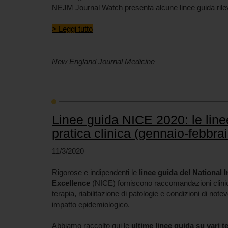
NEJM Journal Watch presenta alcune linee guida rilev
> Leggi tutto
New England Journal Medicine
Linee guida NICE 2020: le line
pratica clinica (gennaio-febbra
11/3/2020
Rigorose e indipendenti le
linee guida del National I
Excellence
(NICE) forniscono raccomandazioni clini
terapia, riabilitazione di patologie e condizioni di note
impatto epidemiologico.
Abbiamo raccolto qui le
ultime linee guida su vari t