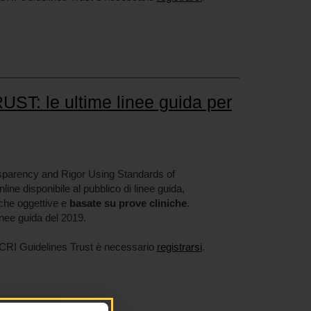
ST: le ultime linee guida per
arency and Rigor Using Standards of
line disponibile al pubblico di linee guida,
iche oggettive e
basate su prove cliniche
.
inee guida del 2019.
CRI Guidelines Trust è necessario
registrarsi
.