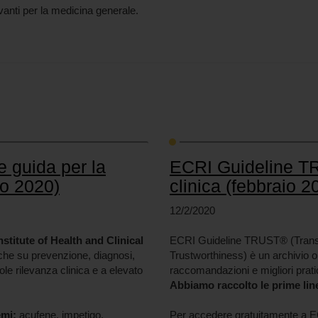
anti per la medicina generale.
e guida per la
ECRI Guideline TRU
io 2020)
clinica (febbraio 2
12/2/2020
nstitute of Health and Clinical
ECRI Guideline TRUST® (Transp
che su prevenzione, diagnosi,
Trustworthiness) è un archivio on
vole rilevanza clinica e a elevato
raccomandazioni e migliori prat
Abbiamo raccolto le prime lin
emi:
acufene, impetigo,
Per accedere gratuitamente a E