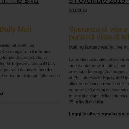
 in The BMJ
9 novembre 2019 -
9/11/2019
 Daily Mail
Speranza di vita e
punto di vista di 
efield nel 1998, poi
Making fantasy reality: five m
UK si è registrato il
minimo
ndo questo grave fatto, la
La media nazionale della speranz
Ingrid Torjesen attacca il Daily
incessantemente in tutti gli anni
ere passato da avversario dei
arrestata. Interrogato a proposi
e scusa per il danno fatto con le
dell'Istituto Health Equity dell'U
alla straordinaria crescita dell
comune i 48 milioni di residenti d
xt
milioni di abitanti della Lettonia
25 miliardi di dollari.
Leggi le altre segnalazioni e ap