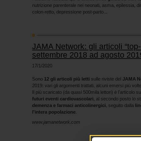
nutrizione parenterale nei neonati, asma, epilessia, d
colon-retto, depressione post-parto...
JAMA Network: gli articoli “top
settembre 2018 ad agosto 201
17/1/2020
Sono
12 gli articoli più letti
sulle riviste del
JAMA N
2019: vari gli argomenti trattati, alcuni emersi più volt
Il più scaricato (da quasi 500mila lettori) è l'articolo s
futuri eventi cardiovascolari
, al secondo posto lo st
demenza e farmaci anticolinergici
, seguito dalla
li
l'intera popolazione
.
www.jamanetwork.com