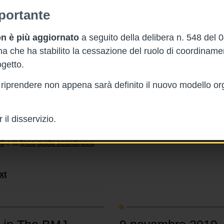
portante
 in The BMJ
Linee guida: il fard
n è più aggiornato
a seguito della delibera n. 548 del 
Guideline Clearin
 che ha stabilito la cessazione del ruolo di coordinam
25/11/2019
getto.
curarla. Cosa
Per ragioni economiche la
Natio
rà riprendere non appena sarà definito il nuovo modello or
stata sospesa
. Dopo le accese c
professionisti sanitari,
ECRI Inst
poco entusiasmante, è uscita l
il disservizio.
andinavi) per i non
guidelines.ecri.org
16
e la
linea guida scandinava
xt