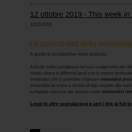
12 ottobre 2019 - This week i
12/10/2019
Le potenzialità della metanalis
A guide to prospective meta-analysis
Articolo molto complesso nel suo svolgimento per dim
studio clinico in differenti posti con lo stesso protocollo 
metanalisi che si potrebbe chiamare
metanalisi pros
metanalitiche meno a rischio di bias rispetto alla riunio
sviluppati ciascuno per proprio conto (
metanalisi ret
Leggi le altre segnalazioni e apri i link ai full tex