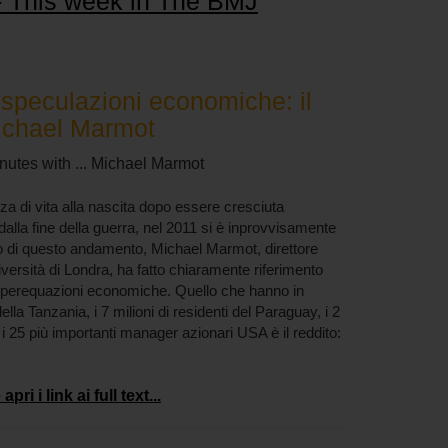
 This week in The BMJ
 speculazioni economiche: il
Michael Marmot
inutes with ... Michael Marmot
a di vita alla nascita dopo essere cresciuta
 dalla fine della guerra, nel 2011 si è inprovvisamente
to di questo andamento, Michael Marmot, direttore
niversità di Londra, ha fatto chiaramente riferimento
e sperequazioni economiche. Quello che hanno in
ella Tanzania, i 7 milioni di residenti del Paraguay, i 2
 e i 25 più importanti manager azionari USA è il reddito:
ri i link ai full text...