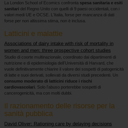
La London School of Ecomics confronta
spesa sanitaria e esiti
sanitari
del Regno Unito con quelli di 9 paesi occidentali, con i
valori medi UE e OCSE. L'Italia, forse per mancanza di dati
forse per non altissima stima, non è inclusa.
Latticini e malattie
Associations of dairy intake with risk of mortality in
women and men: three prospective cohort studies
Studio di coorte multinazionale, coordinato dai dipartimenti di
nutrizione e di epidemiologia dell'Università di Harvard, che
vuole definitivamente chiarire il valore dei sospetti di patogenicità
di latte e suoi derivati, sollevati da diversi studi precedenti. Un
consumo moderato di latticini riduce i rischi
cardiovascolari
. Solo l'abuso porterebbe sospetti di
cancerogenicità, ma con molti dubbi.
Il razionamento delle risorse per la
sanità pubblica
David Oliver: Rationing care by delaying decisions