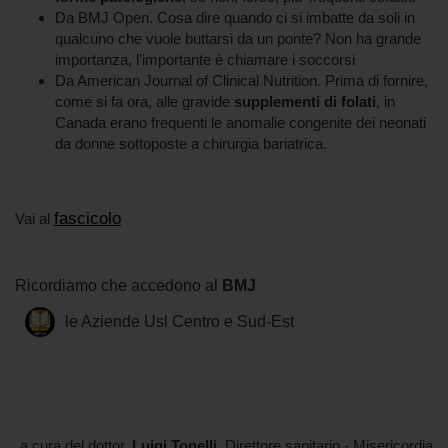
Da BMJ Open. Cosa dire quando ci si imbatte da soli in
qualcuno che vuole buttarsi da un ponte? Non ha grande
importanza, l'importante è chiamare i soccorsi
Da American Journal of Clinical Nutrition. Prima di fornire,
come si fa ora, alle gravide
supplementi di folati
, in
Canada erano frequenti le anomalie congenite dei neonati
da donne sottoposte a chirurgia bariatrica.
fascicolo
Vai al
Ricordiamo che accedono al
BMJ
le Aziende Usl Centro e Sud-Est
a cura del dottor.
Luigi Tonelli
, Direttore sanitario - Misericordia