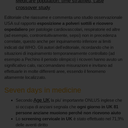
Medicare population: time stratified, case
crossover study
Editoriale che riassume e commenta uno studio osservazionale
USA sul rapporto
esposizione a polveri sottili e ricovero
ospedaliero
per patologie cardiovascolari, respiratorie ed altre
(ad esempio, controintuitivamente, sepsi) non in precedenza
correlate, questo anche per inquinamento inferiore ai limiti
indicati dal WHO. Gli autori dell'editoriale, ricordando che in
situazioni di inquinamento temporaneamente controllato (ad
esempio a Pechino il periodo olimpico) i ricoveri hanno avuto un
significativo calo, raccomandano misurazioni e invitano ad
effettuarle in molte differenti aree, essendo il fenomeno
altamemte localizzato.
Seven days in medicine
Age UK
Secondo
la piu' importanrte ONLUS inglese che
si occupa di anziani segnala che
ogni giorno in UK 81
persone anziane muoiono perché non ricevono aiuto
Lo
screening cervicale in UK
è stato effettuato nel 71,9%
delle aventi diritto