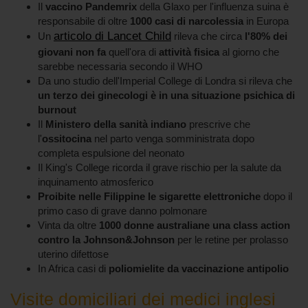
Il
vaccino Pandemrix
della Glaxo per l'influenza suina è
responsabile di oltre
1000 casi di narcolessia
in Europa
articolo di Lancet Child
Un
rileva che circa
l'80% dei
giovani non fa
quell'ora di
attività fisica
al giorno che
sarebbe necessaria secondo il WHO
Da uno studio dell'Imperial College di Londra si rileva che
un terzo dei ginecologi è in una situazione psichica di
burnout
Il
Ministero della sanità indiano
prescrive che
l'
ossitocina
nel parto venga somministrata dopo
completa espulsione del neonato
Il King's College ricorda il grave rischio per la salute da
inquinamento atmosferico
Proibite nelle Filippine le sigarette elettroniche
dopo il
primo caso di grave danno polmonare
Vinta da oltre
1000 donne australiane una class action
contro la Johnson&Johnson
per le retine per prolasso
uterino difettose
In Africa casi di
poliomielite da vaccinazione antipolio
Visite domiciliari dei medici inglesi