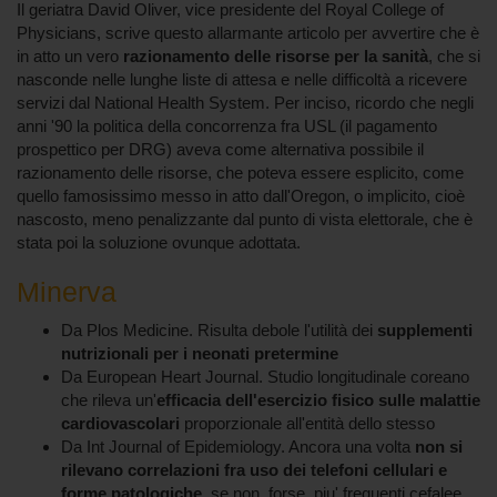
Il geriatra David Oliver, vice presidente del Royal College of
Physicians, scrive questo allarmante articolo per avvertire che è
in atto un vero
razionamento delle risorse per la sanità
, che si
nasconde nelle lunghe liste di attesa e nelle difficoltà a ricevere
servizi dal National Health System. Per inciso, ricordo che negli
anni '90 la politica della concorrenza fra USL (il pagamento
prospettico per DRG) aveva come alternativa possibile il
razionamento delle risorse, che poteva essere esplicito, come
quello famosissimo messo in atto dall'Oregon, o implicito, cioè
nascosto, meno penalizzante dal punto di vista elettorale, che è
stata poi la soluzione ovunque adottata.
Minerva
Da Plos Medicine. Risulta debole l'utilità dei
supplementi
nutrizionali per i neonati pretermine
Da European Heart Journal. Studio longitudinale coreano
che rileva un'
efficacia dell'esercizio fisico sulle malattie
cardiovascolari
proporzionale all'entità dello stesso
Da Int Journal of Epidemiology. Ancora una volta
non si
rilevano correlazioni fra uso dei telefoni cellulari e
forme patologiche
, se non, forse, piu' frequenti cefalee