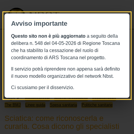
NBST
Avviso importante
Questo sito non è più aggiornato
a seguito della
Toggle
delibera n. 548 del 04-05-2026 di Regione Toscana
navigati
che ha stabilito la cessazione del ruolo di
30/11/2019
coordinamento di ARS Toscana nel progetto.
30 novembre 2019 - This week in
Il servizio potrà riprendere non appena sarà definito
The BMJ
il nuovo modello organizzativo del network Nbst.
Ci scusiamo per il disservizio.
Tags
Alimentazione
Articoli di interesse
Inquinamento
The BMJ
Linee guida
Spesa sanitaria
Politiche sanitarie
Sciatica: come riconoscerla e
curarla. Cosa dicono gli specialisti