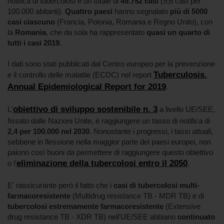
notifica di tubercolosi e un totale di
49.752 casi
(9,6 casi per
100.000 abitanti).
Quattro paesi
hanno segnalato
più di 5000
casi ciascuno
(Francia, Polonia, Romania e Regno Unito), con
la
Romania
, che da sola ha rappresentato
quasi un quarto di
tutti i casi 2019
.
I dati sono stati pubblicati dal Centro europeo per la prevenzione
Tuberculosis.
e il controllo delle malattie (ECDC) nel report
Annual Epidemiological Report for 2019
.
obiettivo di sviluppo sostenibile n. 3
L'
a livello UE/SEE,
fissato dalle Nazioni Unite, è raggiungere un tasso di notifica di
2,4 per 100.000 nel 2030
. Nonostante i progressi, i tassi attuali,
sebbene in flessione nella maggior parte dei paesi europei, non
paiono così buoni da permettere di raggiungere questo obiettivo
eliminazione della tubercolosi entro il 2050
o l'
.
E' rassicurante però il fatto che i
casi di tubercolosi multi-
farmacoresistente
(Multidrug resistance TB - MDR TB) e di
tubercolosi estremamente farmacoresistente
(Extensive
drug resistance TB - XDR TB) nell'UE/SEE abbiano
continuato