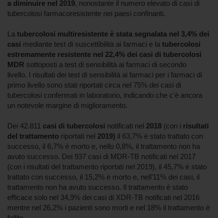
a diminuire nel 2019
, nonostante il numero elevato di casi di
tubercolosi farmacoresistente nei paesi confinanti.
La
tubercolosi multiresistente è stata segnalata nel 3,4% dei
casi
mediante test di suscettibilità ai farmaci e la
tubercolosi
estremamente resistente nel 22,4%
dei casi di tubercolosi
MDR
sottoposti a test di sensibilità ai farmaci di secondo
livello. I risultati dei test di sensibilità ai farmaci per i farmaci di
primo livello sono stati riportati circa nel 75% dei casi di
tubercolosi confermati in laboratorio, indicando che c'è ancora
un notevole margine di miglioramento.
Dei 42.811
casi di tubercolosi
notificati nel
2018
(con i
risultati
del trattamento
riportati nel
2019)
il 63,7% è stato trattato con
successo, il 6,7% è morto e, nello 0,8%, il trattamento non ha
avuto successo. Dei 937 casi di MDR-TB notificati nel 2017
(con i risultati del trattamento riportati nel 2019), il 45,7% è stato
trattato con successo, il 15,2% è morto e, nell’11% dei casi, il
trattamento non ha avuto successo. Il trattamento è stato
efficace solo nel 34,9% dei casi di XDR-TB notificati nel 2016
mentre nel 26,2% i pazienti sono morti e nel 18% il trattamento è
fallito.