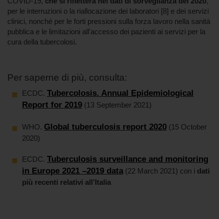
COVID-19,
che si rifletterà nei dati di sorveglianza del 2020
,
per le interruzioni o la riallocazione dei laboratori [8] e dei servizi
clinici, nonché per le forti pressioni sulla forza lavoro nella sanità
pubblica e le limitazioni all'accesso dei pazienti ai servizi per la
cura della tubercolosi.
Per saperne di più, consulta:
Tubercolosis. Annual Epidemiological
ECDC.
Report for 2019
(13 September 2021)
Global tuberculosis report 2020
WHO.
(15 October
2020)
Tuberculosis surveillance and monitoring
ECDC.
in Europe 2021 –2019 data
(22 March 2021) con i
dati
più recenti relativi all’Italia