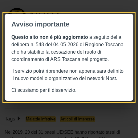
NBST
Avviso importante
Questo sito non è più aggiornato
a seguito della
Toggle
delibera n. 548 del 04-05-2026 di Regione Toscana
navigati
che ha stabilito la cessazione del ruolo di
17/9/2021
coordinamento di ARS Toscana nel progetto.
Tubercolosi in Europa: in calo i casi,
Il servizio potrà riprendere non appena sarà definito
ma ancora lontani gli obiettivi fissati
il nuovo modello organizzativo del network Nbst.
da Nazioni Unite e OMS
Ci scusiamo per il disservizio.
www.ecdc.europa.eu
Tags
Malattie infettive
Articoli di interesse
Nel
2019
, 29 dei 31 paesi UE/SEE hanno riportato tassi di