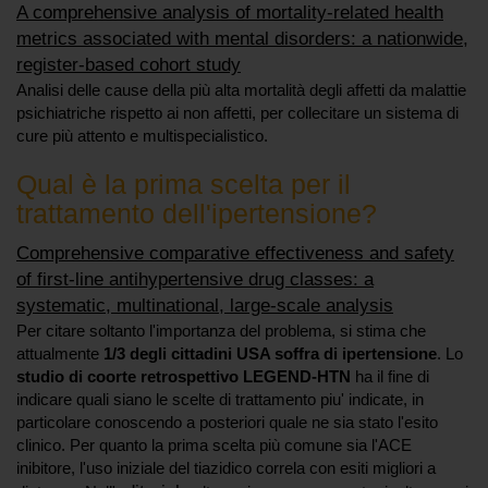
A comprehensive analysis of mortality-related health
metrics associated with mental disorders: a nationwide,
register-based cohort study
Analisi delle cause della più alta mortalità degli affetti da malattie
psichiatriche rispetto ai non affetti, per collecitare un sistema di
cure più attento e multispecialistico.
Qual è la prima scelta per il
trattamento dell'ipertensione?
Comprehensive comparative effectiveness and safety
of first-line antihypertensive drug classes: a
systematic, multinational, large-scale analysis
Per citare soltanto l'importanza del problema, si stima che
attualmente
1/3 degli cittadini USA soffra di ipertensione
. Lo
studio di coorte retrospettivo LEGEND-HTN
ha il fine di
indicare quali siano le scelte di trattamento piu' indicate, in
particolare conoscendo a posteriori quale ne sia stato l'esito
clinico. Per quanto la prima scelta più comune sia l'ACE
inibitore, l'uso iniziale del tiazidico correla con esiti migliori a