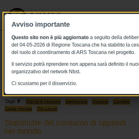
NBST
Avviso importante
Questo sito non è più aggiornato
a seguito della deliber
Toggle
del 04-05-2026 di Regione Toscana che ha stabilito la ce
navigati
del ruolo di coordinamento di ARS Toscana nel progetto.
26/10/2019
Il servizio potrà riprendere non appena sarà definito il nu
26 ottobre 2019 - This week in The
organizzativo del network Nbst.
Lancet
Ci scusiamo per il disservizio.
Tags
Articoli di interesse
Ipertensione
Oppiacei
Cannabis
Salute mentale
The Lancet
Statistiche del consumo di oppioidi
nel mondo