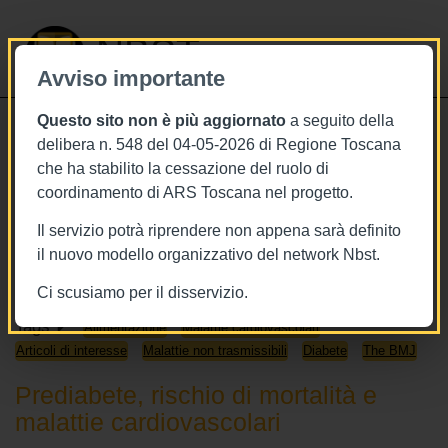
NBST
Avviso importante
Questo sito non è più aggiornato
a seguito della
Toggle
delibera n. 548 del 04-05-2026 di Regione Toscana
navigati
che ha stabilito la cessazione del ruolo di
18/7/2020
coordinamento di ARS Toscana nel progetto.
18 luglio 2020 - This week in The
Il servizio potrà riprendere non appena sarà definito
BMJ
il nuovo modello organizzativo del network Nbst.
Ci scusiamo per il disservizio.
Tags
Alimentazione
Malattie cardiovascolari
Articoli di interesse
Malattie non trasmissibili
Diabete
The BMJ
Prediabete, rischio di mortalità e
malattie cardiovascolari