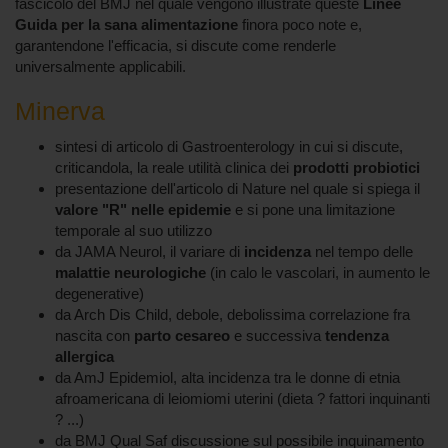
fascicolo del BMJ nel quale vengono illustrate queste
Linee
Guida per la sana alimentazione
finora poco note e,
garantendone l'efficacia, si discute come renderle
universalmente applicabili.
Minerva
sintesi di articolo di Gastroenterology in cui si discute,
criticandola, la reale utilità clinica dei
prodotti probiotici
presentazione dell'articolo di Nature nel quale si spiega il
valore "R" nelle epidemie
e si pone una limitazione
temporale al suo utilizzo
da JAMA Neurol, il variare di
incidenza
nel tempo delle
malattie neurologiche
(in calo le vascolari, in aumento le
degenerative)
da Arch Dis Child, debole, debolissima correlazione fra
nascita con
parto cesareo
e successiva
tendenza
allergica
da AmJ Epidemiol, alta incidenza tra le donne di etnia
afroamericana di leiomiomi uterini (dieta ? fattori inquinanti
? ...)
da BMJ Qual Saf discussione sul possibile inquinamento