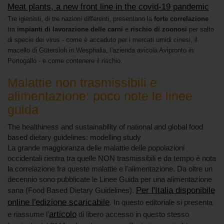
Meat plants, a new front line in the covid-19 pandemic
Tre igienisti, di tre nazioni differenti, presentano la
forte correlazione
tra
impianti di lavorazione delle carni
e
rischio di zoonosi
per salto
di specie dei virus - come è accaduto per i mercati umidi cinesi, il
macello di Gütersloh in Wesphalia, l'azienda avicola Avipronto in
Portogallo - e come contenere il rischio.
Malattie non trasmissibili e
alimentazione: poco note le linee
guida
The healthiness and sustainability of national and global food
based dietary guidelines: modelling study
La grande maggioranza delle malattie delle popolazioni
occidentali rientra tra quelle NON trasmissibili e da tempo è nota
la correlazione fra queste malattie e l'alimentazione. Da oltre un
decennio sono pubblicate le Linee Guida per una alimentazione
Per l'Italia disponibile
sana (Food Based Dietary Guidelines).
online l'edizione scaricabile
. In questo editoriale si presenta
articolo
e riassume l'
di libero accesso in questo stesso