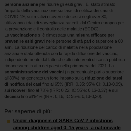
persone anziane
per ridurre gli esiti gravi. E' stato stimato
l'impatto della vaccinazione sui tassi di notifica dei casi di
COVID-19, sui relativi ricoveri e decessi negli over 80,
utilizzando i dati di sorveglianza raccolti dal Centro europeo per
la prevenzione e il controllo delle malattie (ECDC).
La
vaccinazione
si è dimostrata una
misura efficace per
prevenire esiti gravi
nelle persone di età pari o superiore a 80
anni. La riduzione del carico di malattia nella popolazione
anziana è stata ottenuta con la rapida diffusione del vaccino,
indipendentemente dal fatto che altri interventi di sanità pubblica
rimanessero in atto nei paesi nella primavera del 2021. La
somministrazione dei vaccini
(in percentuale pari o superiore
all'80%) ha generato un forte impatto sulla
riduzione dei tassi
di notifica dei casi
fino al 65% (IRR: 0,35; 95% CI: 0,13-0,99),
sui
ricoveri
fino al 78% (IRR: 0,22; IC 95%: 0,13-0,37) e sui
decessi
fino all'84% (IRR: 0,16; IC 95%: 0,13-0,20).
Per saperne di più:
Under-diagnosis of SARS-CoV-2 infections
among children aged 0–15 years, a nationwide