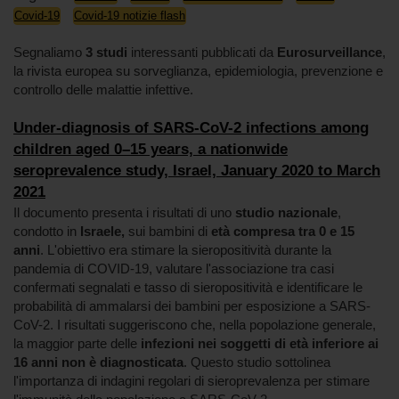
Covid-19
Covid-19 notizie flash
Segnaliamo
3 studi
interessanti pubblicati da
Eurosurveillance
,
la rivista europea su sorveglianza, epidemiologia, prevenzione e
controllo delle malattie infettive.
Under-diagnosis of SARS-CoV-2 infections among
children aged 0–15 years, a nationwide
seroprevalence study, Israel, January 2020 to March
2021
Il documento presenta i risultati di uno
studio nazionale
,
condotto in
Israele,
sui bambini di
età compresa tra 0 e 15
anni
. L'obiettivo era stimare la sieropositività durante la
pandemia di COVID-19, valutare l'associazione tra casi
confermati segnalati e tasso di sieropositività e identificare le
probabilità di ammalarsi dei bambini per esposizione a SARS-
CoV-2. I risultati suggeriscono che, nella popolazione generale,
la maggior parte delle
infezioni nei soggetti di età inferiore ai
16 anni non è diagnosticata
. Questo studio sottolinea
l'importanza di indagini regolari di sieroprevalenza per stimare