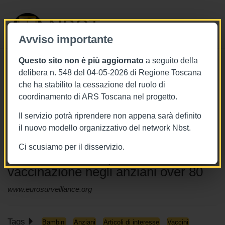
NBST
Avviso importante
Questo sito non è più aggiornato
a seguito della
Toggle
delibera n. 548 del 04-05-2026 di Regione Toscana
navigati
che ha stabilito la cessazione del ruolo di
6/12/2021
coordinamento di ARS Toscana nel progetto.
Eurosurveillance, sottodiagnosi di
Il servizio potrà riprendere non appena sarà definito
COVID-19 nei ragazzi in Israele,
il nuovo modello organizzativo del network Nbst.
trasmissione di SARS-CoV-2 a
Ci scusiamo per il disservizio.
scuola in UK e impatto della
vaccinazione negli anziani over 80
www.eurosurveillance.org
Tags
Bambini
Anziani
Articoli di interesse
Vaccini