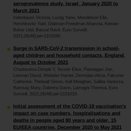
seroprevalence study, Israel, January 2020 to
March 2021
Indenbaum Victoria, Lustig Yaniv, Mendelson Ella,
Hershkovitz Yael, Glatman-Freedman Aharona, Keinan-
Boker Lital, Bassal Ravit. Euro Surveill.
2021;26(48):pii=2101040.
Surge in SARS-CoV-2 transmission in school-
aged children and household contacts, England,
August to October 2021
Chudasama Dimple Y, Tessier Elise, Flannagan Joe,
Leeman David, Webster Harriet, Demirjian Alicia, Falconer
Catherine, Thelwall Simon, Kall Meaghan, Saliba Vanessa,
Ramsay Mary, Dabrera Gavin, Lamagni Theresa. Euro
Surveill. 2021;26(48):pii=2101019.
Initial assessment of the COVID-19 vaccination’s
impact on case numbers, hospitalisations and
deaths in people aged 80 years and older, 15
EU/EEA countries, December 2020 to May 2021