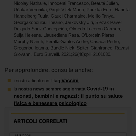
Nicolay Nathalie, Innocenti Francesco, Beauté Julien,
Učakar Veronika, Grgič Vitek Marta, Poukka Eero, Hannila-
Handelberg Tuula, Gauci Charmaine, Melillo Tanya,
Georgakopoulou Theano, Jarkovsky Jiri, Slezak Pavel,
Delgado-Sanz Concepción, Olmedo-Lucerón Carmen,
Suija Heleene, Liausediene Rasa, O’Lorcain Piaras,
Murphy Niamh, Peralta-Santos André, Casaca Pedro,
Gregoriou Ioanna, Bundle Nick, Spiteri Gianfranco, Ravasi
Giovanni. Euro Surveill. 2021;26(48):pii=2101030.
Per approfondire, consulta anche:
Vaccini
i nostri articoli con il
tag
Covid-19 in
la
nostra news sempre aggiornata
neonati, bambini e ragazzi: il punto su salute
fisica e benessere psicologico
15/1/2026