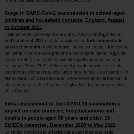
l'immunità della popolazione a SARS-CoV-2.
Surge in SARS-CoV-2 transmission in school-aged
children and household contacts, England, August
to October 2021
L'allentamento delle restrizioni anti COVID-19
in Inghilterra
nell'estate del 2021
è stato seguito da un
forte aumento dei
casi tra i bambini in età scolare
. I tassi settimanali di infezione
nei bambini delle scuole primarie e secondarie hanno raggiunto
733,3 e 1.664,7 su 100.000 abitanti rispettivamente, entro la
settimana 39 del 2021. All'inizio del periodo scolastico è stata
osservata un'impennata dei cluster nelle famiglie con bambini in
età scolare, con casi secondari prevalentemente nei bambini di
età compresa tra 5 e 15 anni e negli adulti di età compresa tra
30 e 49 anni.
Initial assessment of the COVID-19 vaccination’s
impact on case numbers, hospitalisations and
deaths in people aged 80 years and older, 15
EU/EEA countries, December 2020 to May 2021
Lo studio sottolinea la
priorità della vaccinazione nelle