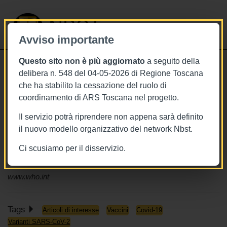
NBST
Avviso importante
Questo sito non è più aggiornato
a seguito della
Toggle
delibera n. 548 del 04-05-2026 di Regione Toscana
navigati
che ha stabilito la cessazione del ruolo di
30/3/2022
coordinamento di ARS Toscana nel progetto.
Efficacia della vaccinazione anti
Il servizio potrà riprendere non appena sarà definito
COVID-19, una panoramica di studi
il nuovo modello organizzativo del network Nbst.
osservazionali nel report tecnico
Ci scusiamo per il disservizio.
OMS
www.who.int
Tags
Articoli di interesse
Vaccini
Covid-19
Varianti SARS-CoV-2