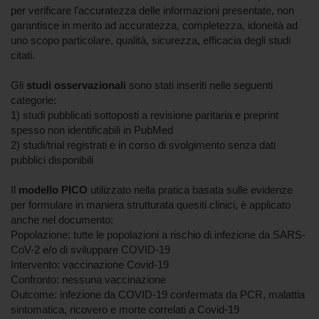
per verificare l'accuratezza delle informazioni presentate, non
garantisce in merito ad accuratezza, completezza, idoneità ad
uno scopo particolare, qualità, sicurezza, efficacia degli studi
citati.
Gli
studi osservazionali
sono stati inseriti nelle seguenti
categorie:
1) studi pubblicati sottoposti a revisione paritaria e preprint
spesso non identificabili in PubMed
2) studi/trial registrati e in corso di svolgimento senza dati
pubblici disponibili
Il
modello
PICO
utilizzato nella pratica basata sulle evidenze
per formulare in maniera strutturata quesiti clinici, è applicato
anche nel documento:
Popolazione: tutte le popolazioni a rischio di infezione da SARS-
CoV-2 e/o di sviluppare COVID-19
Intervento: vaccinazione Covid-19
Confronto: nessuna vaccinazione
Outcome: infezione da COVID-19 confermata da PCR, malattia
sintomatica, ricovero e morte correlati a Covid-19