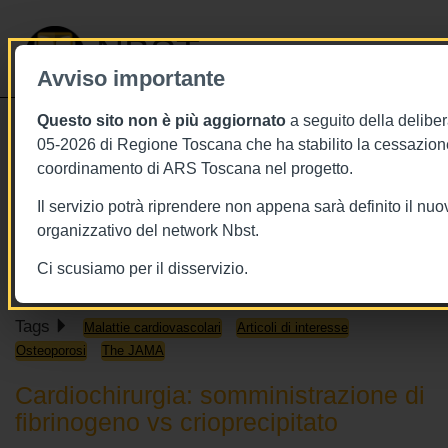
NBST
Avviso importante
Questo sito non è più aggiornato
a seguito della deliber
Toggle
05-2026 di Regione Toscana che ha stabilito la cessazione
navigati
coordinamento di ARS Toscana nel progetto.
26/11/2019
Il servizio potrà riprendere non appena sarà definito il nu
26 novembre 2019 - This week in
organizzativo del network Nbst.
JAMA
Ci scusiamo per il disservizio.
Tags
Malattie cardiovascolari
Articoli di interesse
Osteoporosi
The JAMA
Cardiochirurgia: somministrazione di
fibrinogeno vs crioprecipitato