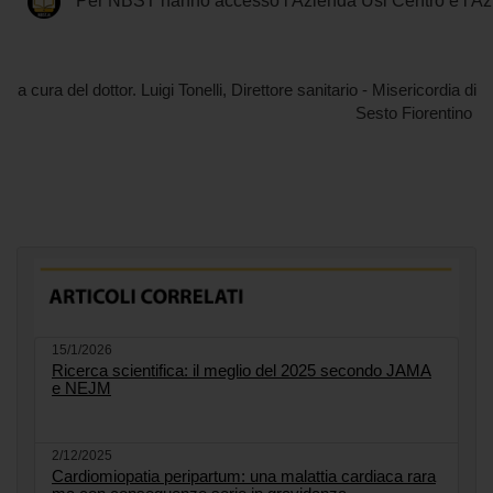
Per NBST hanno accesso l'Azienda Usl Centro
e l'A
a cura del dottor. Luigi Tonelli, Direttore sanitario - Misericordia di
Sesto Fiorentino
15/1/2026
Ricerca scientifica: il meglio del 2025 secondo JAMA
e NEJM
2/12/2025
Cardiomiopatia peripartum: una malattia cardiaca rara