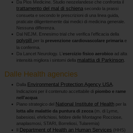
Da Plos Medicine. Studio neozelandese che confronta il
trattamento del mal di schiena
secondo la prassi
consueta e secondo le prescrizioni di una linea guida,
praticate diligentemente dai medici di medicina generale.
Nessuna differenza.
Dal NEJM. Ennesimo trial che verifica l'efficacia della
polypill
per la
prevenzione cardiovascolare primaria
e
la conferma.
Da Lancet Neurology. L'
esercizio fisico aerobico
ad alta
malattia di Parkinson
intensità migliora i sintomi della
.
Dalle Health agencies
Environmental Protection Agency USA
Dalla
.
Indicazioni per il contenuto accettabile di
piombo e rame
nell'acqua
National Institute of Health
Piano strategico del
per la
lotta alle malattie da puntura di zecca
(m. di Lyme,
babesiosi, ehrlichiosi, febbre delle Montagne Rocciose,
anaplasmosi, STARI, Borreliosi, Tularemia)
Department of Health an Human Services
Il
(HHS)