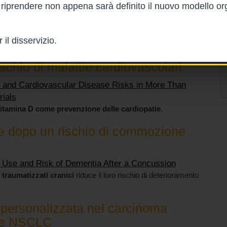
rà riprendere non appena sarà definito il nuovo modello or
tic Polypharmacy vs Monotherapy With Psychiatric
renia
e rischio di ospedalizzazione negli schizofrenici
trattati in
il disservizio.
schio di malattie cardiovascolari
 and Cardiovascular Disease Risks in More Than
rials
itamina D come prevenzione delle cardiopatie
.
ine dopo un rischio di commozione
n Use and Risk of Dementia After a Concussion
i traumatizzati cranici
riduce il loro rischio di deterioramento
 personalizzata nel carcinoma
ule NSCLC