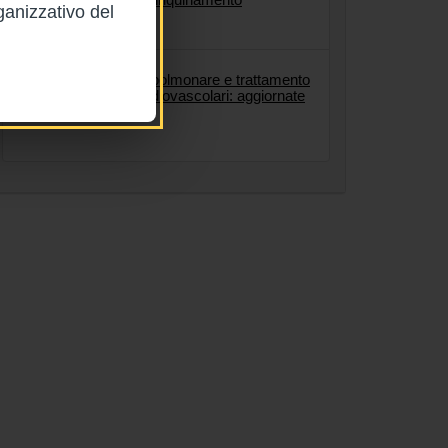
ganizzativo del
13/11/2025
Rianimazione cardiopolmonare e trattamento
delle emergenze cardiovascolari: aggiornate
le Linee guida AHA