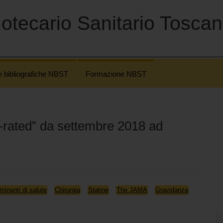
otecario Sanitario Tosca
e bibliografiche NBST
Formazione NBST
p-rated” da settembre 2018 ad
minanti di salute
Chirurgia
Statine
The JAMA
Gravidanza