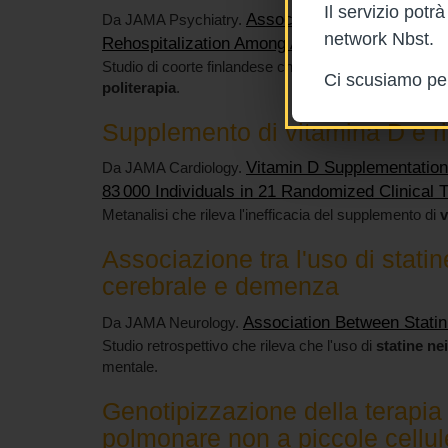
Il servizio pot
Association of Antipsycho
Da JAMA Psychiatry.
network Nbst.
Rehospitalization Among Adults With Schizoph
Studio di coorte finlandese che indicherebbe un
minor
Ci scusiamo per 
politerapia
.
Supplemento di vitamina D e ri
Vitamin D Supplementation
Da JAMA Cardiology.
83 000 Individuals in 21 Randomized Clinical T
Metanalisi che rileva l'inefficacia del supplemento di
v
Associazione tra l'uso di stat
cerebrale e demenza
Association Between Stati
Da JAMA Neurology.
Studio retrospettivo che rileva che l'uso di
statine ne
mentale.
Genotipizzazione della terapia
polmonare non a piccole cell