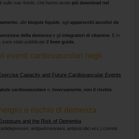
ti sulle sue riviste, che hanno avuto
più download nel
lenamento
, alle
biopsie liquide
, agli
apparecchi acustici da
venzione della demenza
e gli
integratori di vitamine
. E in
ca, sono state pubblicate
2 linee guida
.
uri eventi cardiovascolari negli
xercise Capacity and Future Cardiovascular Events
salute cardiovascolare
e,
inversamente, con il rischio
nergici e rischio di demenza
 Exposure and the Risk of Dementia
antidepressivi, antiparkinsoniani, antipsicotici ecc.) correla