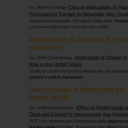
Clinical Implications of Pl
Da JAMA Oncology.
Personalized Therapy in Metastatic Non–Smal
Studio osservazionale che indica l'utilità della "
biopsi
carcinoma polmonare non a piccole cellule.
Assunzione di vitamina A e ris
squamose
Association of Vitamin 
Da JAMA Dermatology.
Risk in the United States
Studio di coorte che sembra dimostrare che l'assunz
cutanei a cellule squamose
.
Ranibizumab e Aflibercept per
legata all'età
Effect of Ranibizumab an
Da JAMA Ophtalmology.
Treat-and-Extend for Neovascular Age-Related
RCT che confronta per il trattamento della
degeneraz
Ranibizumab
(Lucentis, Novcartis): non differenze d