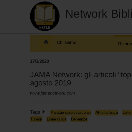
Network Bibli
Chi siamo
Risors
17/1/2020
JAMA Network: gli articoli “to
agosto 2019
www.jamanetwork.com
Tags
Malattie cardiovascolari
Attività fisica
Deter
Tumori
Linee guida
Demenze