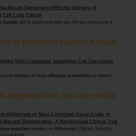
asma-Based Genotyping With the Delivery of
l Cell Lung Cancer
a liquida
" per la definizione della più efficace terapia per il
chio di carcinoma cutaneo a cellule
A Intake With Cutaneous Squamous Cell Carcinoma
ione di
vitamina A
abbia
efficacia preventiva
sui
tumori
 la degenerazione maculare umida
d Aflibercept on Best-Corrected Visual Acuity in
 Macular Degeneration. A Randomized Clinical Trial
ione maculare umida
con
Alibercept
(Zaltrap, Sanofi) e
ocumentabili.